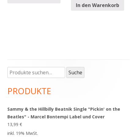
In den Warenkorb
Suche
Haupt-
Suche
nach:
Seitenleiste
PRODUKTE
Sammy & the Hillbilly Beatnik Single "Pickin' on the
Beatles" - Marcel Bontempi Label und Cover
13,99
€
inkl. 19% MwSt.