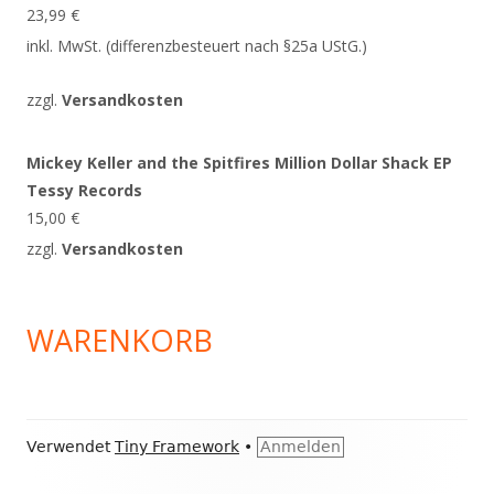
23,99
€
inkl. MwSt. (differenzbesteuert nach §25a UStG.)
zzgl.
Versandkosten
Mickey Keller and the Spitfires Million Dollar Shack EP
Tessy Records
15,00
€
zzgl.
Versandkosten
WARENKORB
Footer
Verwendet
Tiny Framework
•
Anmelden
Inhalt