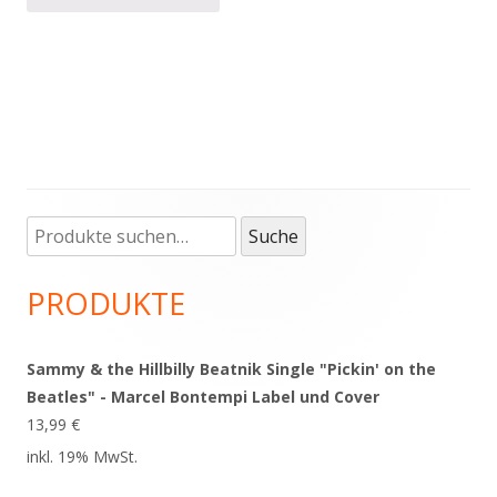
Suche
Haupt-
Suche
nach:
Seitenleiste
PRODUKTE
Sammy & the Hillbilly Beatnik Single "Pickin' on the
Beatles" - Marcel Bontempi Label und Cover
13,99
€
inkl. 19% MwSt.