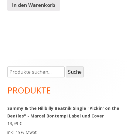
In den Warenkorb
Suche
Haupt-
Suche
nach:
Seitenleiste
PRODUKTE
Sammy & the Hillbilly Beatnik Single "Pickin' on the
Beatles" - Marcel Bontempi Label und Cover
13,99
€
inkl. 19% MwSt.