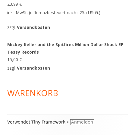
23,99
€
inkl. MwSt. (differenzbesteuert nach §25a UStG.)
zzgl.
Versandkosten
Mickey Keller and the Spitfires Million Dollar Shack EP
Tessy Records
15,00
€
zzgl.
Versandkosten
WARENKORB
Footer
Verwendet
Tiny Framework
•
Anmelden
Inhalt