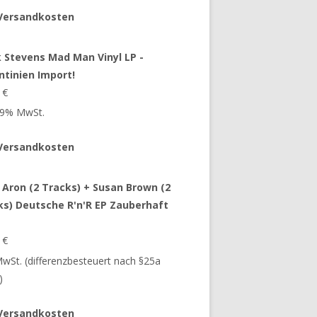
Versandkosten
 Stevens Mad Man Vinyl LP -
ntinien Import!
9
€
 19% MwSt.
Versandkosten
 Aron (2 Tracks) + Susan Brown (2
ks) Deutsche R'n'R EP Zauberhaft
9
€
 MwSt. (differenzbesteuert nach §25a
)
Versandkosten