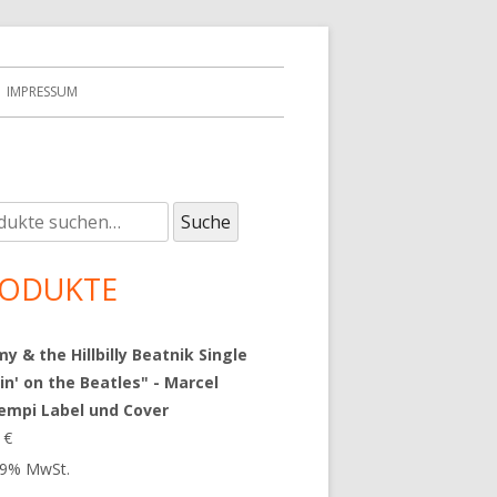
IMPRESSUM
e
upt-
Suche
:
tenleiste
ODUKTE
 & the Hillbilly Beatnik Single
in' on the Beatles" - Marcel
empi Label und Cover
9
€
 19% MwSt.