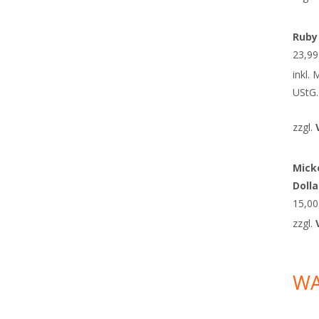
Ruby
23,9
inkl.
UStG.
zzgl.
Micke
Doll
15,0
zzgl.
W