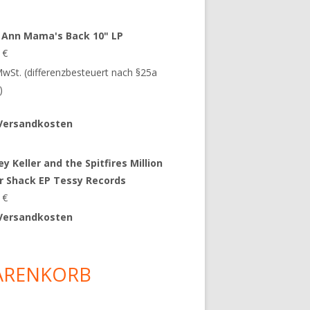
 Ann Mama's Back 10" LP
9
€
 MwSt. (differenzbesteuert nach §25a
)
Versandkosten
y Keller and the Spitfires Million
ar Shack EP Tessy Records
0
€
Versandkosten
ARENKORB