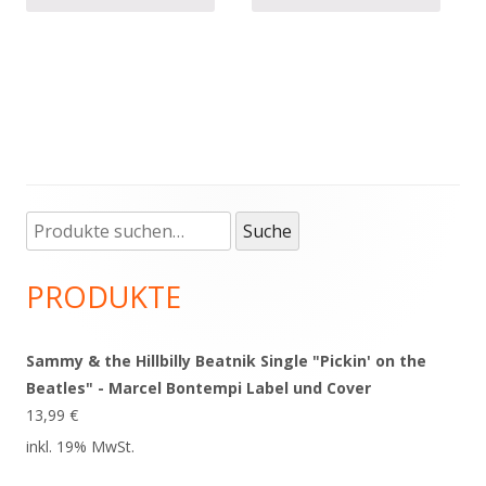
Suche
Haupt-
Suche
nach:
Seitenleiste
PRODUKTE
Sammy & the Hillbilly Beatnik Single "Pickin' on the
Beatles" - Marcel Bontempi Label und Cover
13,99
€
inkl. 19% MwSt.