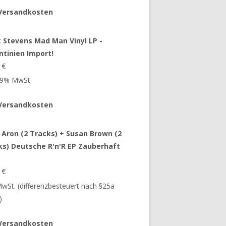
Versandkosten
 Stevens Mad Man Vinyl LP -
ntinien Import!
9
€
 19% MwSt.
Versandkosten
 Aron (2 Tracks) + Susan Brown (2
ks) Deutsche R'n'R EP Zauberhaft
9
€
 MwSt. (differenzbesteuert nach §25a
)
Versandkosten