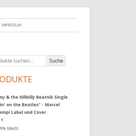
IMPRESSUM
e
upt-
Suche
:
tenleiste
ODUKTE
 & the Hillbilly Beatnik Single
in' on the Beatles" - Marcel
empi Label und Cover
9
€
 19% MwSt.