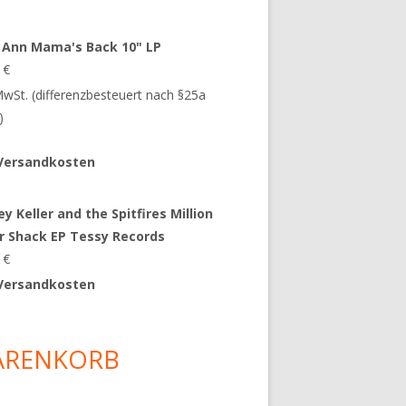
 Ann Mama's Back 10" LP
9
€
 MwSt. (differenzbesteuert nach §25a
)
Versandkosten
y Keller and the Spitfires Million
ar Shack EP Tessy Records
0
€
Versandkosten
ARENKORB