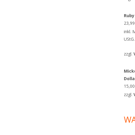
Ruby
23,9
inkl.
UStG.
zzgl.
Micke
Doll
15,0
zzgl.
W