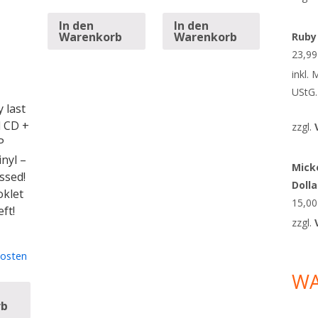
In den
In den
Warenkorb
Warenkorb
Ruby
23,9
inkl.
UStG.
 last
l CD +
zzgl.
P
nyl –
Micke
ssed!
Doll
oklet
15,0
ft!
zzgl.
osten
W
rb