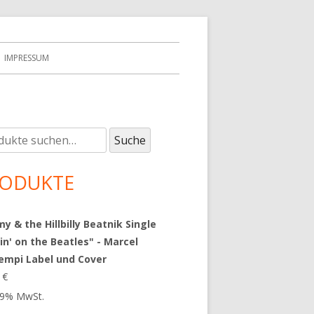
IMPRESSUM
e
upt-
Suche
:
tenleiste
ODUKTE
 & the Hillbilly Beatnik Single
in' on the Beatles" - Marcel
empi Label und Cover
9
€
 19% MwSt.