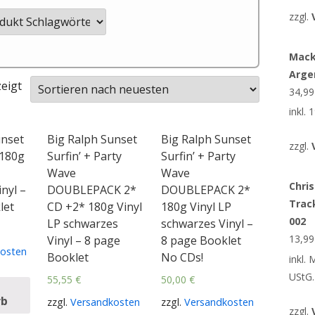
zzgl.
Mack
Arge
eigt
34,9
inkl.
unset
Big Ralph Sunset
Big Ralph Sunset
zzgl.
 180g
Surfin’ + Party
Surfin’ + Party
Wave
Wave
Chris
nyl –
DOUBLEPACK 2*
DOUBLEPACK 2*
Trac
let
CD +2* 180g Vinyl
180g Vinyl LP
002
LP schwarzes
schwarzes Vinyl –
13,9
Vinyl – 8 page
8 page Booklet
osten
Booklet
No CDs!
inkl.
UStG.
55,55
€
50,00
€
rb
zzgl.
Versandkosten
zzgl.
Versandkosten
zzgl.