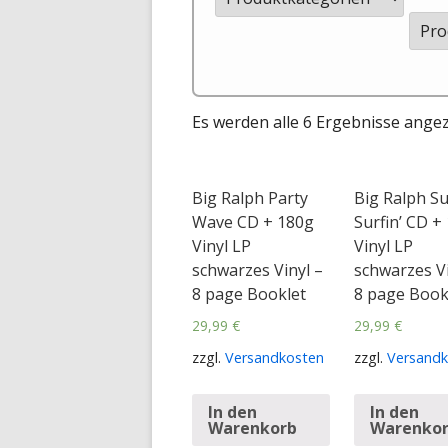
Es werden alle 6 Ergebnisse angez
Big Ralph Party
Big Ralph S
Wave CD + 180g
Surfin’ CD +
Vinyl LP
Vinyl LP
schwarzes Vinyl –
schwarzes Vi
8 page Booklet
8 page Book
29,99
€
29,99
€
zzgl.
Versandkosten
zzgl.
Versandk
In den
In den
Warenkorb
Warenko