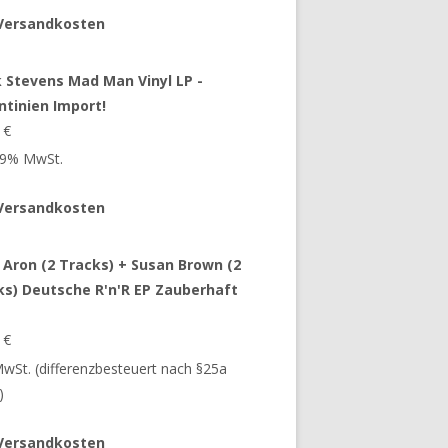
Versandkosten
 Stevens Mad Man Vinyl LP -
ntinien Import!
9
€
 19% MwSt.
Versandkosten
 Aron (2 Tracks) + Susan Brown (2
ks) Deutsche R'n'R EP Zauberhaft
9
€
 MwSt. (differenzbesteuert nach §25a
)
Versandkosten