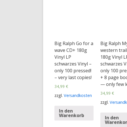
Big Ralph Go for a
Big Ralph My
wave CD+ 180g
western trai
Vinyl LP
180g Vinyl L
schwarzes Vinyl –
schwarzes Vi
only 100 pressed!
only 100 pre
– very last copies!
+ 8 page bo
— only few le
34,99
€
34,99
€
zzgl.
Versandkosten
zzgl.
Versandk
In den
Warenkorb
In den
Warenko