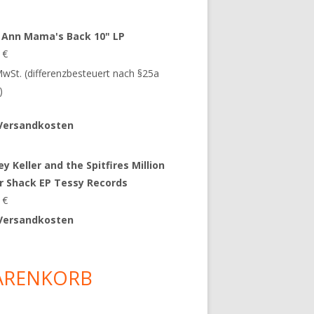
 Ann Mama's Back 10" LP
9
€
 MwSt. (differenzbesteuert nach §25a
)
Versandkosten
y Keller and the Spitfires Million
ar Shack EP Tessy Records
0
€
Versandkosten
ARENKORB