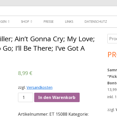
der
NGEN
SHOP
PRESSE
LINKS
DATENSCHUTZ
D
DOWNLOADS
Diller; Ain’t Gonna Cry; My Love;
Such
Ha
MEIN KONTO
nach
o; I’ll Be There; I’ve Got A
Sei
PR
WARENKORB
AGBS
Sammy
8,99
€
"Pick
Bont
zzgl.
Versandkosten
13,9
Anzahl
inkl.
In den Warenkorb
zzgl.
Artikelnummer:
ET 15088
Kategorie: