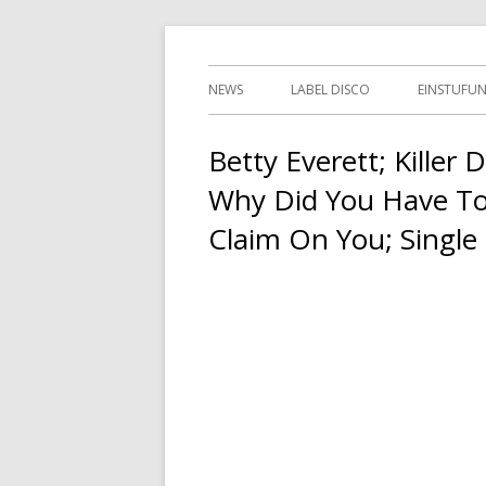
Springe
indipendent german record label & mailor
Tessy Records
zum
Primäres
NEWS
LABEL DISCO
EINSTUFU
Inhalt
Menü
2ND HAN
Betty Everett; Killer 
Why Did You Have To G
Claim On You; Single