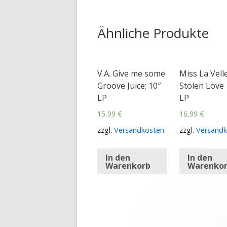
Ähnliche Produkte
V.A. Give me some
Miss La Vell
Groove Juice; 10″
Stolen Love 
LP
LP
15,99
€
16,99
€
zzgl.
Versandkosten
zzgl.
Versandk
In den
In den
Warenkorb
Warenko