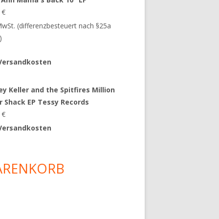
9
€
 MwSt. (differenzbesteuert nach §25a
)
Versandkosten
y Keller and the Spitfires Million
ar Shack EP Tessy Records
0
€
Versandkosten
ARENKORB