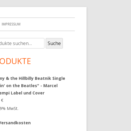
IMPRESSUM
e
upt-
Suche
:
tenleiste
ODUKTE
 & the Hillbilly Beatnik Single
in' on the Beatles" - Marcel
empi Label und Cover
9
€
 19% MwSt.
Versandkosten