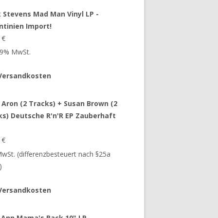
 Stevens Mad Man Vinyl LP -
ntinien Import!
9
€
 19% MwSt.
Versandkosten
 Aron (2 Tracks) + Susan Brown (2
ks) Deutsche R'n'R EP Zauberhaft
9
€
 MwSt. (differenzbesteuert nach §25a
)
Versandkosten
 Ann Mama's Back 10" LP