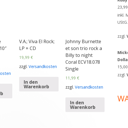
23,9
inkl.
UStG.
zzgl.
e
V.A.; Viva El Rock;
Johnny Burnette
10″
LP + CD
et son trio rock a
Micke
Billy to night
19,99
€
Doll
Coral ECV18.078
zzgl.
Versandkosten
15,0
Single
osten
zzgl.
11,99
€
In den
Warenkorb
zzgl.
Versandkosten
rb
W
In den
Warenkorb