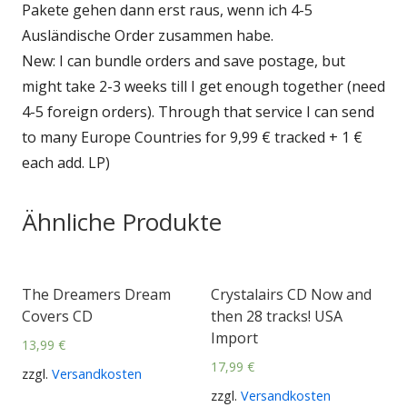
Pakete gehen dann erst raus, wenn ich 4-5
Ausländische Order zusammen habe.
New: I can bundle orders and save postage, but
might take 2-3 weeks till I get enough together (need
4-5 foreign orders). Through that service I can send
to many Europe Countries for 9,99 € tracked + 1 €
each add. LP)
Ähnliche Produkte
The Dreamers Dream
Crystalairs CD Now and
Covers CD
then 28 tracks! USA
Import
13,99
€
17,99
€
zzgl.
Versandkosten
zzgl.
Versandkosten