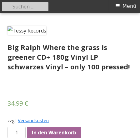
Suchen
Primäres
Menü
nach:
Menü
Springe
Tessy Records
indipendent german record label & mailorder
zum
Inhalt
Big Ralph Where the grass is
greener CD+ 180g Vinyl LP
schwarzes Vinyl – only 100 pressed!
34,99
€
zzgl.
Versandkosten
Anzahl
In den Warenkorb