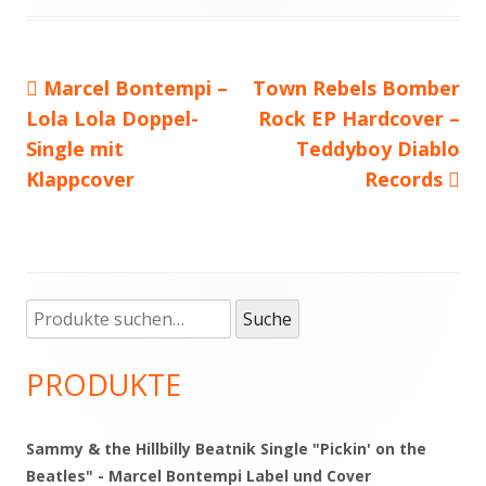
Vorheriger
Marcel Bontempi –
Nächster
Town Rebels Bomber
Beitragsnavigation
Lola Lola Doppel-
Beitrag:
Beitrag
Rock EP Hardcover –
Single mit
Teddyboy Diablo
Klappcover
Records
Suche
Haupt-
Suche
nach:
Seitenleiste
PRODUKTE
Sammy & the Hillbilly Beatnik Single "Pickin' on the
Beatles" - Marcel Bontempi Label und Cover