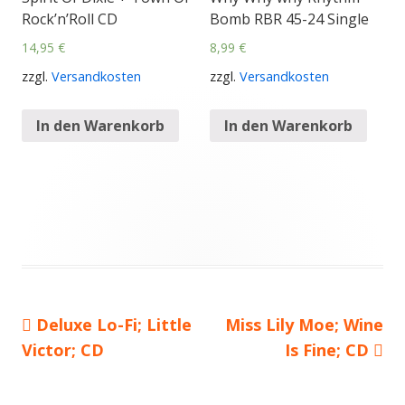
Rock’n’Roll CD
Bomb RBR 45-24 Single
14,95
€
8,99
€
zzgl.
Versandkosten
zzgl.
Versandkosten
In den Warenkorb
In den Warenkorb
Vorheriger
Deluxe Lo-Fi; Little
Nächster
Miss Lily Moe; Wine
Beitragsnavigation
Victor; CD
Beitrag:
Beitrag
Is Fine; CD