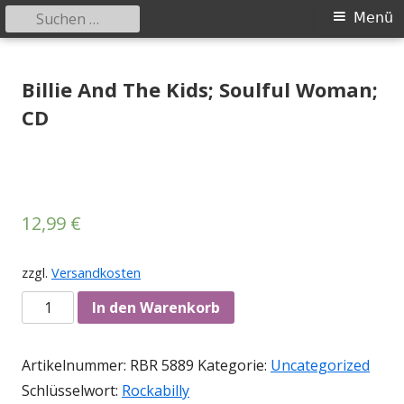
Suchen
Primäres
Menü
nach:
Menü
Springe
Tessy Records
indipendent german record label & mailorder
zum
Billie And The Kids; Soulful Woman;
Inhalt
CD
12,99
€
zzgl.
Versandkosten
Anzahl
In den Warenkorb
Artikelnummer:
RBR 5889
Kategorie:
Uncategorized
Schlüsselwort:
Rockabilly