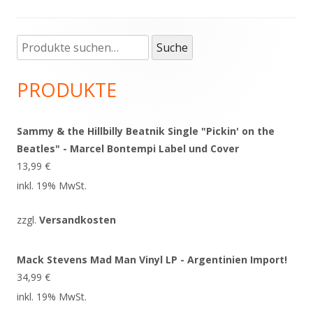
Suche
Haupt-
Suche
nach:
Seitenleiste
PRODUKTE
Sammy & the Hillbilly Beatnik Single "Pickin' on the
Beatles" - Marcel Bontempi Label und Cover
13,99
€
inkl. 19% MwSt.
zzgl.
Versandkosten
Mack Stevens Mad Man Vinyl LP - Argentinien Import!
34,99
€
inkl. 19% MwSt.