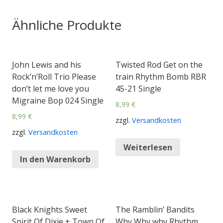
Ähnliche Produkte
John Lewis and his
Twisted Rod Get on the
Rock’n’Roll Trio Please
train Rhythm Bomb RBR
don’t let me love you
45-21 Single
Migraine Bop 024 Single
8,99
€
8,99
€
zzgl.
Versandkosten
zzgl.
Versandkosten
Weiterlesen
In den Warenkorb
Black Knights Sweet
The Ramblin’ Bandits
Spirit Of Dixie + Town Of
Why Why why Rhythm