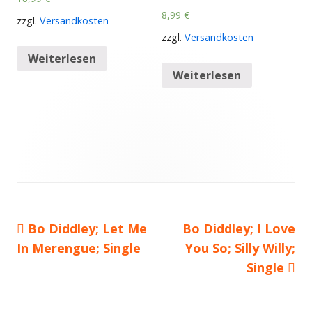
8,99
€
zzgl.
Versandkosten
zzgl.
Versandkosten
Weiterlesen
Weiterlesen
Vorheriger
Bo Diddley; Let Me
Nächster
Bo Diddley; I Love
Beitragsnavigation
In Merengue; Single
Beitrag:
Beitrag
You So; Silly Willy;
Single