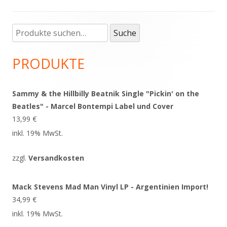
Suche
Haupt-
Suche
nach:
Seitenleiste
PRODUKTE
Sammy & the Hillbilly Beatnik Single "Pickin' on the
Beatles" - Marcel Bontempi Label und Cover
13,99
€
inkl. 19% MwSt.
zzgl.
Versandkosten
Mack Stevens Mad Man Vinyl LP - Argentinien Import!
34,99
€
inkl. 19% MwSt.