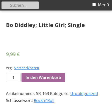
Suchen
Primäres
Menü
nach:
Menü
Springe
Tessy Records
indipendent german record label & mailorder
zum
Bo Diddley; Little Girl; Single
Inhalt
9,99
€
zzgl.
Versandkosten
Anzahl
In den Warenkorb
Artikelnummer:
SR-163
Kategorie:
Uncategorized
Schlüsselwort:
Rock'n'Roll