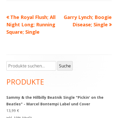
Vorheriger
The Royal Flush; All
Nächster
Garry Lynch; Boogie
Beitragsnavigation
Night Long; Running
Beitrag:
Beitrag
Disease; Single
Square; Single
Suche
Haupt-
Suche
nach:
Seitenleiste
PRODUKTE
Sammy & the Hillbilly Beatnik Single "Pickin' on the
Beatles" - Marcel Bontempi Label und Cover
13,99
€
inkl. 19% MwSt.