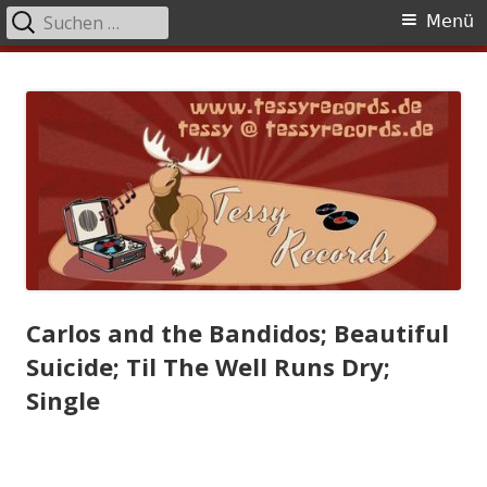
Suchen
Primäres
Menü
nach:
Menü
Springe
Tessy Records
indipendent german record label & mailorder
zum
Inhalt
Carlos and the Bandidos; Beautiful
Suicide; Til The Well Runs Dry;
Single