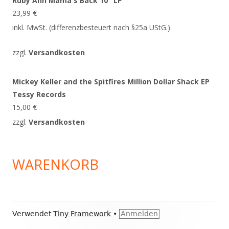
Ruby Ann Mama's Back 10" LP
23,99
€
inkl. MwSt. (differenzbesteuert nach §25a UStG.)
zzgl.
Versandkosten
Mickey Keller and the Spitfires Million Dollar Shack EP
Tessy Records
15,00
€
zzgl.
Versandkosten
WARENKORB
Footer
Verwendet
Tiny Framework
•
Anmelden
Inhalt