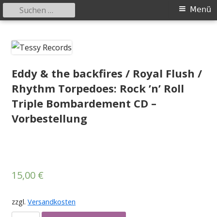
Suchen
Primäres
Menü
nach:
Menü
Springe
Tessy Records
indipendent german record label & mailorder
zum
Inhalt
Eddy & the backfires / Royal Flush /
Rhythm Torpedoes: Rock ’n’ Roll
Triple Bombardement CD –
Vorbestellung
15,00
€
zzgl.
Versandkosten