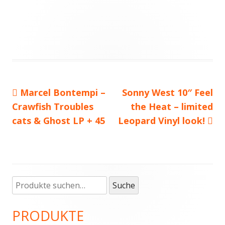
Vorheriger
Marcel Bontempi –
Nächster
Sonny West 10″ Feel
Beitragsnavigation
Crawfish Troubles
Beitrag:
Beitrag
the Heat – limited
cats & Ghost LP + 45
Leopard Vinyl look!
Suche
Haupt-
Suche
nach:
Seitenleiste
PRODUKTE