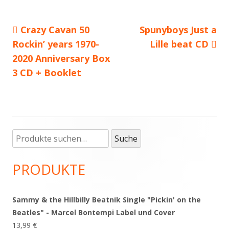
Vorheriger
Crazy Cavan 50
Nächster
Spunyboys Just a
Beitragsnavigation
Rockin’ years 1970-
Beitrag:
Beitrag
Lille beat CD
2020 Anniversary Box
3 CD + Booklet
Suche
Haupt-
Suche
nach:
Seitenleiste
PRODUKTE
Sammy & the Hillbilly Beatnik Single "Pickin' on the
Beatles" - Marcel Bontempi Label und Cover
13,99
€