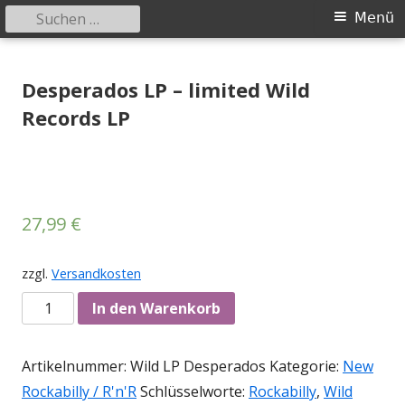
Suchen
Primäres
Menü
nach:
Menü
Springe
Tessy Records
indipendent german record label & mailorder
zum
Desperados LP – limited Wild
Inhalt
Records LP
27,99
€
zzgl.
Versandkosten
Anzahl
In den Warenkorb
Artikelnummer:
Wild LP Desperados
Kategorie:
New
Rockabilly / R'n'R
Schlüsselworte:
Rockabilly
,
Wild