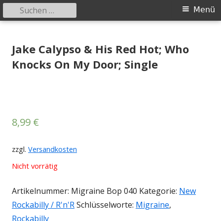
Suchen
Primäres
Menü
nach:
Menü
Springe
Tessy Records
indipendent german record label & mailorder
zum
Jake Calypso & His Red Hot; Who
Inhalt
Knocks On My Door; Single
8,99
€
zzgl.
Versandkosten
Nicht vorrätig
Artikelnummer:
Migraine Bop 040
Kategorie:
New
Rockabilly / R'n'R
Schlüsselworte:
Migraine
,
Rockabilly