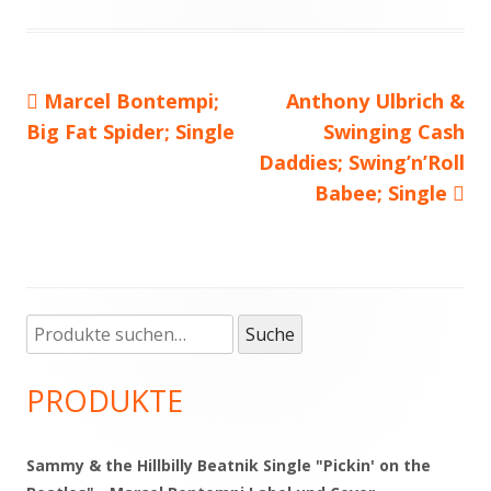
Vorheriger
Marcel Bontempi;
Nächster
Anthony Ulbrich &
Beitragsnavigation
Big Fat Spider; Single
Beitrag:
Beitrag
Swinging Cash
Daddies; Swing’n’Roll
Babee; Single
Suche
Haupt-
Suche
nach:
Seitenleiste
PRODUKTE
Sammy & the Hillbilly Beatnik Single "Pickin' on the