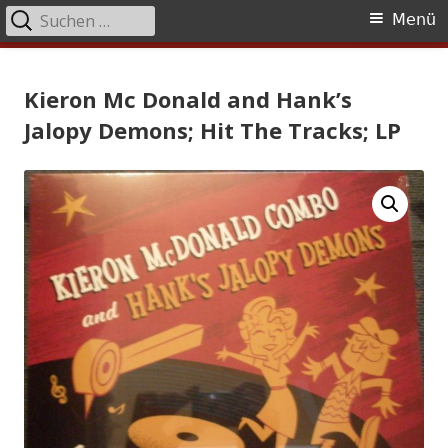
Suchen
Primäres
Menü
nach:
Menü
Springe
Tessy Records
indipendent german record label & mailorder
zum
Kieron Mc Donald and Hank’s
Inhalt
Jalopy Demons; Hit The Tracks; LP