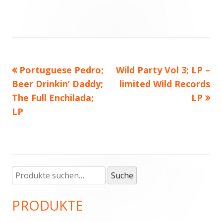
Vorheriger
Portuguese Pedro;
Nächster
Wild Party Vol 3; LP –
Beitragsnavigation
Beer Drinkin’ Daddy;
Beitrag:
Beitrag
limited Wild Records
The Full Enchilada;
LP
LP
Suche
Haupt-
Suche
nach:
Seitenleiste
PRODUKTE