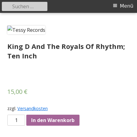
Suchen
Primäres
Menü
nach:
Menü
Springe
Tessy Records
indipendent german record label & mailorder
zum
Inhalt
King D And The Royals Of Rhythm;
Ten Inch
15,00
€
zzgl.
Versandkosten
Anzahl
In den Warenkorb