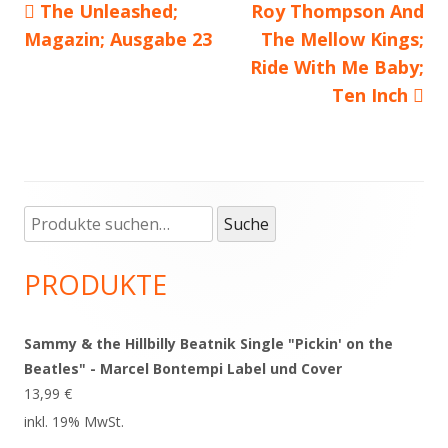
Vorheriger
The Unleashed;
Nächster
Roy Thompson And
Beitragsnavigation
Magazin; Ausgabe 23
Beitrag:
Beitrag
The Mellow Kings;
Ride With Me Baby;
Ten Inch
Suche
Haupt-
Suche
nach:
Seitenleiste
PRODUKTE
Sammy & the Hillbilly Beatnik Single "Pickin' on the
Beatles" - Marcel Bontempi Label und Cover
13,99
€
inkl. 19% MwSt.