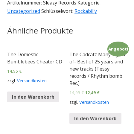
Artikelnummer:
Sleazy Records
Kategorie:
Uncategorized
Schlüsselwort:
Rockabilly
Ähnliche Produkte
Angebot!
The Domestic
The Cadcatz Many Styles
Bumblebees Cheater CD
of- Best of 25 years and
new tracks (Tessy
14,95
€
records / Rhythm bomb
zzgl.
Versandkosten
Rec.)
14,95
€
12,49
€
In den Warenkorb
zzgl.
Versandkosten
In den Warenkorb