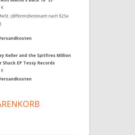
9
€
 MwSt. (differenzbesteuert nach §25a
)
Versandkosten
y Keller and the Spitfires Million
ar Shack EP Tessy Records
0
€
Versandkosten
ARENKORB