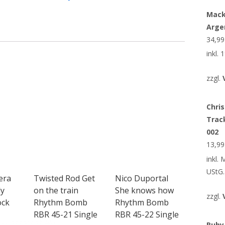
Mack
Arge
34,9
inkl.
zzgl.
Chris
Trac
002
13,9
inkl.
UStG.
era
Twisted Rod Get
Nico Duportal
y
on the train
She knows how
zzgl.
ock
Rhythm Bomb
Rhythm Bomb
RBR 45-21 Single
RBR 45-22 Single
Ruby