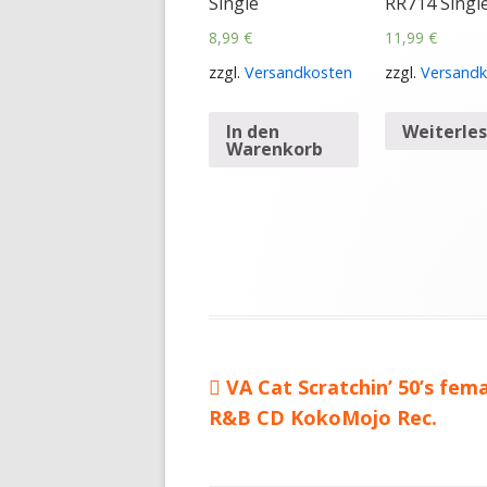
Single
RR714 Singl
8,99
€
11,99
€
zzgl.
Versandkosten
zzgl.
Versandk
In den
Weiterle
Warenkorb
Vorheriger
VA Cat Scratchin’ 50’s fem
Beitragsnavigation
R&B CD KokoMojo Rec.
Beitrag: