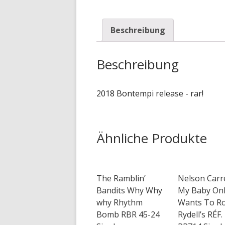
Beschreibung
Beschreibung
2018 Bontempi release - rar!
Ähnliche Produkte
The Ramblin’
Nelson Carr
Bandits Why Why
My Baby Onl
why Rhythm
Wants To R
Bomb RBR 45-24
Rydell’s RÉF.