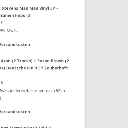
 Stevens Mad Man Vinyl LP -
ntinien Import!
9
€
 19% MwSt.
Versandkosten
 Aron (2 Tracks) + Susan Brown (2
ks) Deutsche R'n'R EP Zauberhaft
9
€
 MwSt. (differenzbesteuert nach §25a
)
Versandkosten
 Ann Mama's Back 10" LP