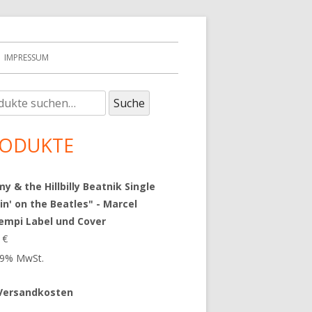
IMPRESSUM
e
upt-
Suche
:
tenleiste
ODUKTE
 & the Hillbilly Beatnik Single
in' on the Beatles" - Marcel
empi Label und Cover
9
€
 19% MwSt.
Versandkosten