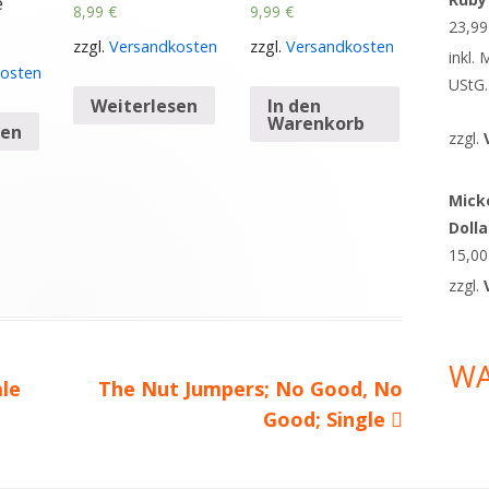
e
8,99
€
9,99
€
23,9
zzgl.
Versandkosten
zzgl.
Versandkosten
inkl.
osten
UStG.
Weiterlesen
In den
Warenkorb
sen
zzgl.
Micke
Doll
15,0
zzgl.
W
ale
Nächster
The Nut Jumpers; No Good, No
Beitrag
Good; Single