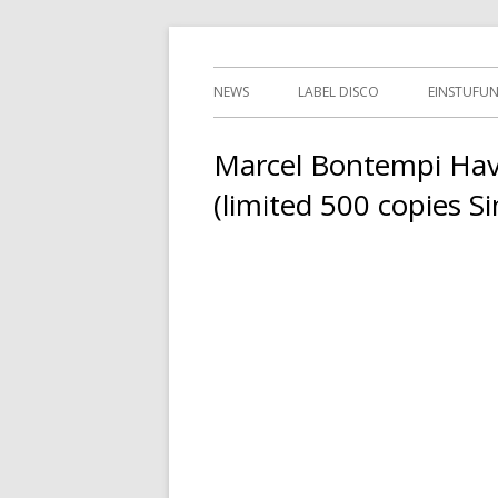
Springe
indipendent german record label & mailor
Tessy Records
zum
Primäres
NEWS
LABEL DISCO
EINSTUFU
Inhalt
Menü
2ND HAN
Marcel Bontempi Ha
(limited 500 copies Si