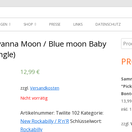
der
NGEN
SHOP
PRESSE
LINKS
DATENSCHUTZ
D
DOWNLOADS
vanna Moon / Blue moon Baby
Such
Ha
MEIN KONTO
nach
ngle)
Sei
PR
WARENKORB
12,99
€
AGBS
Sammy
"Pick
zzgl.
Versandkosten
Bont
Nicht vorrätig
13,9
inkl.
Artikelnummer:
Twilite 102
Kategorie:
New Rockabilly / R'n'R
Schlüsselwort:
zzgl.
Rockabilly