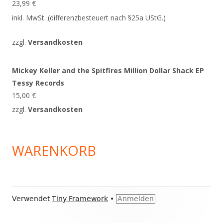
23,99
€
inkl. MwSt. (differenzbesteuert nach §25a UStG.)
zzgl.
Versandkosten
Mickey Keller and the Spitfires Million Dollar Shack EP
Tessy Records
15,00
€
zzgl.
Versandkosten
WARENKORB
Footer
Verwendet
Tiny Framework
•
Anmelden
Inhalt