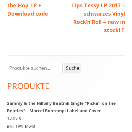
the Hop LP +
Beitrag:
Lips Tessy LP 2017 –
Beitrag
Download code
schwarzes Vinyl
Rock’n’Roll – now in
stock!
Suche
Haupt-
Suche
nach:
Seitenleiste
PRODUKTE
Sammy & the Hillbilly Beatnik Single "Pickin' on the
Beatles" - Marcel Bontempi Label und Cover
13,99
€
inkl. 19% MwSt.