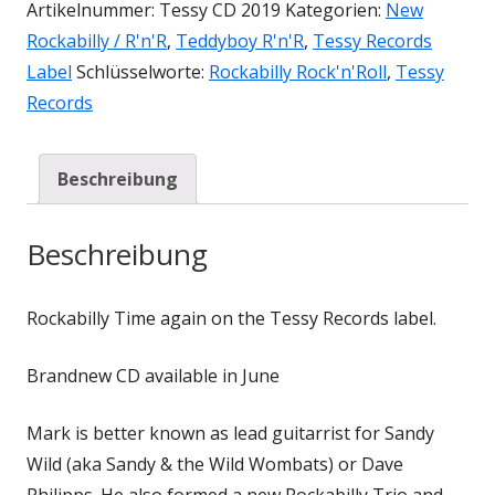
Artikelnummer:
Tessy CD 2019
Kategorien:
New
Rockabilly / R'n'R
,
Teddyboy R'n'R
,
Tessy Records
Label
Schlüsselworte:
Rockabilly Rock'n'Roll
,
Tessy
Records
Beschreibung
Beschreibung
Rockabilly Time again on the Tessy Records label.
Brandnew CD available in June
Mark is better known as lead guitarrist for Sandy
Wild (aka Sandy & the Wild Wombats) or Dave
Philipps. He also formed a new Rockabilly Trio and