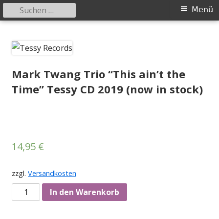
Suchen
Primäres
Menü
nach:
Menü
Springe
Tessy Records
indipendent german record label & mailorder
zum
Inhalt
Mark Twang Trio “This ain’t the
Time” Tessy CD 2019 (now in stock)
14,95
€
zzgl.
Versandkosten
Anzahl
In den Warenkorb