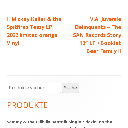
Vorheriger
Mickey Keller & the
Nächster
V.A. Juvenile
Beitragsnavigation
Spitfires Tessy LP
Beitrag:
Delinquents – The
Beitrag
2022 limited orange
SAN Records Story
Vinyl
10″ LP +Booklet
Bear Family
Suche
Haupt-
Suche
nach:
Seitenleiste
PRODUKTE
Sammy & the Hillbilly Beatnik Single "Pickin' on the