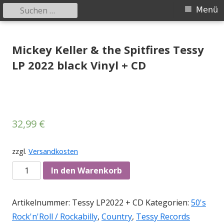
Suchen
Primäres
Menü
nach:
Menü
Springe
Tessy Records
indipendent german record label & mailorder
zum
Mickey Keller & the Spitfires Tessy
Inhalt
LP 2022 black Vinyl + CD
32,99
€
zzgl.
Versandkosten
Anzahl
In den Warenkorb
Artikelnummer:
Tessy LP2022 + CD
Kategorien:
50's
Rock'n'Roll / Rockabilly
,
Country
,
Tessy Records