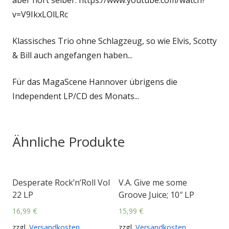
v=V9IkxLOlLRc
Klassisches Trio ohne Schlagzeug, so wie Elvis, Scotty
& Bill auch angefangen haben...
Für das MagaScene Hannover übrigens die
Independent LP/CD des Monats...
Ähnliche Produkte
Desperate Rock’n’Roll Vol
V.A. Give me some
22 LP
Groove Juice; 10″ LP
16,99
€
15,99
€
zzgl.
Versandkosten
zzgl.
Versandkosten