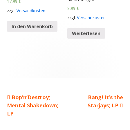
17,99
€
8,99
€
zzgl.
Versandkosten
zzgl.
Versandkosten
In den Warenkorb
Weiterlesen
Vorheriger
Bop’n’Destroy;
Nächster
Bang! It’s the
Beitragsnavigation
Mental Shakedown;
Beitrag:
Starjays; LP
Beitrag
LP