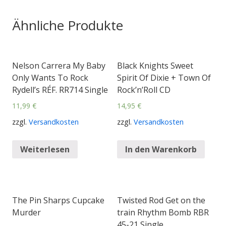
Ähnliche Produkte
Nelson Carrera My Baby
Black Knights Sweet
Only Wants To Rock
Spirit Of Dixie + Town Of
Rydell’s RÉF. RR714 Single
Rock’n’Roll CD
11,99
€
14,95
€
zzgl.
Versandkosten
zzgl.
Versandkosten
Weiterlesen
In den Warenkorb
The Pin Sharps Cupcake
Twisted Rod Get on the
Murder
train Rhythm Bomb RBR
45-21 Single