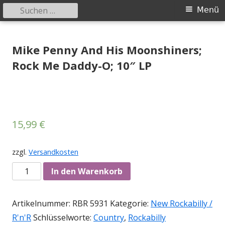
Suchen
Primäres
Menü
nach:
Menü
Springe
Tessy Records
indipendent german record label & mailorder
zum
Mike Penny And His Moonshiners;
Inhalt
Rock Me Daddy-O; 10″ LP
15,99
€
zzgl.
Versandkosten
Anzahl
In den Warenkorb
Artikelnummer:
RBR 5931
Kategorie:
New Rockabilly /
R'n'R
Schlüsselworte:
Country
,
Rockabilly