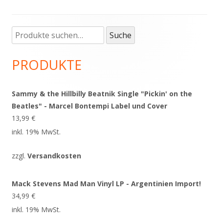
Suche
Haupt-
Suche
nach:
Seitenleiste
PRODUKTE
Sammy & the Hillbilly Beatnik Single "Pickin' on the
Beatles" - Marcel Bontempi Label und Cover
13,99
€
inkl. 19% MwSt.
zzgl.
Versandkosten
Mack Stevens Mad Man Vinyl LP - Argentinien Import!
34,99
€
inkl. 19% MwSt.