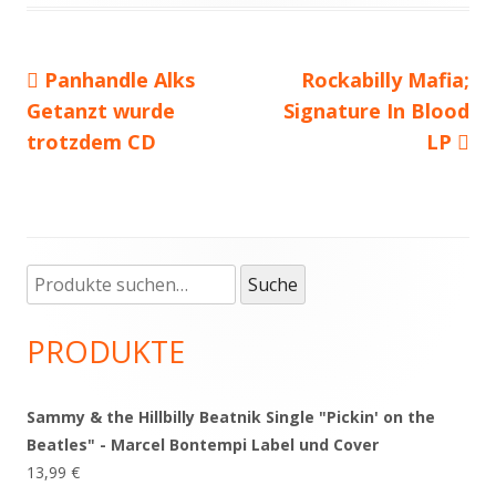
Vorheriger
Panhandle Alks
Nächster
Rockabilly Mafia;
Beitragsnavigation
Getanzt wurde
Beitrag:
Signature In Blood
Beitrag
trotzdem CD
LP
Suche
Haupt-
Suche
nach:
Seitenleiste
PRODUKTE
Sammy & the Hillbilly Beatnik Single "Pickin' on the
Beatles" - Marcel Bontempi Label und Cover
13,99
€