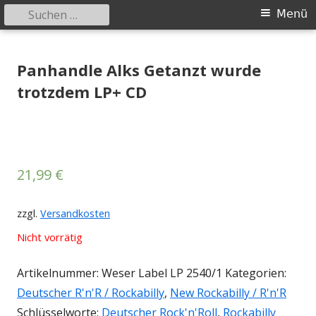
Suchen
Primäres
Menü
nach:
Menü
Springe
Tessy Records
indipendent german record label & mailorder
zum
Panhandle Alks Getanzt wurde
Inhalt
trotzdem LP+ CD
21,99
€
zzgl.
Versandkosten
Nicht vorrätig
Artikelnummer:
Weser Label LP 2540/1
Kategorien:
Deutscher R'n'R / Rockabilly
,
New Rockabilly / R'n'R
Schlüsselworte:
Deutscher Rock'n'Roll
,
Rockabilly