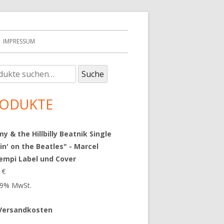
IMPRESSUM
e
upt-
Suche
:
tenleiste
ODUKTE
 & the Hillbilly Beatnik Single
in' on the Beatles" - Marcel
empi Label und Cover
9
€
 19% MwSt.
Versandkosten