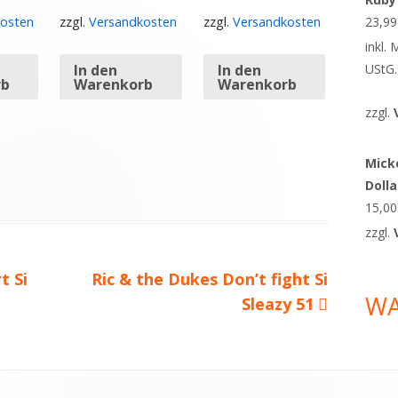
23,9
osten
zzgl.
Versandkosten
zzgl.
Versandkosten
inkl.
In den
In den
UStG.
rb
Warenkorb
Warenkorb
zzgl.
Micke
Doll
15,0
zzgl.
t Si
Nächster
Ric & the Dukes Don’t fight Si
W
Beitrag
Sleazy 51