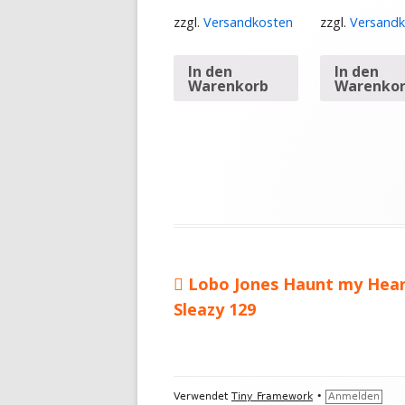
zzgl.
Versandkosten
zzgl.
Versandk
In den
In den
Warenkorb
Warenko
Vorheriger
Lobo Jones Haunt my Hear
Beitragsnavigation
Sleazy 129
Beitrag:
Footer
Verwendet
Tiny Framework
•
Anmelden