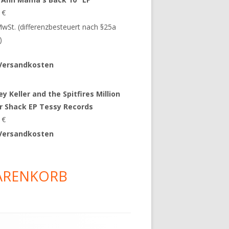
9
€
 MwSt. (differenzbesteuert nach §25a
)
Versandkosten
y Keller and the Spitfires Million
ar Shack EP Tessy Records
0
€
Versandkosten
ARENKORB