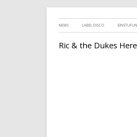
Springe
indipendent german record label & mailor
Tessy Records
zum
Primäres
NEWS
LABEL DISCO
EINSTUFU
Inhalt
Menü
2ND HAN
Ric & the Dukes Here 