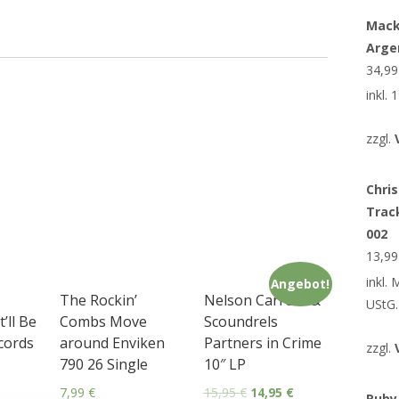
Mack
Arge
34,9
inkl.
zzgl.
Chris
Trac
002
13,9
inkl.
Angebot!
The Rockin’
Nelson Carrera &
UStG.
’ll Be
Combs Move
Scoundrels
cords
around Enviken
Partners in Crime
zzgl.
790 26 Single
10″ LP
7,99
€
15,95
€
14,95
€
Ruby