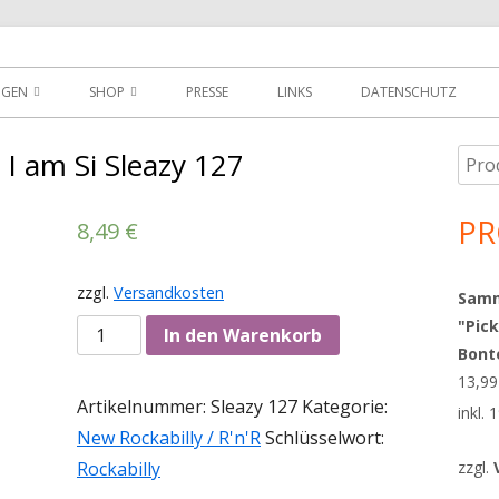
der
NGEN
SHOP
PRESSE
LINKS
DATENSCHUTZ
D
DOWNLOADS
I am Si Sleazy 127
Such
Ha
MEIN KONTO
nach
Sei
PR
8,49
€
WARENKORB
AGBS
zzgl.
Versandkosten
Sammy
"Pick
Anzahl
In den Warenkorb
Bont
13,9
Artikelnummer:
Sleazy 127
Kategorie:
inkl.
New Rockabilly / R'n'R
Schlüsselwort:
Rockabilly
zzgl.