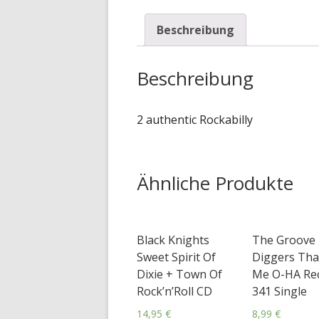
Beschreibung
Beschreibung
2 authentic Rockabilly
Ähnliche Produkte
Black Knights
The Groove
Sweet Spirit Of
Diggers That
Dixie + Town Of
Me O-HA Re
Rock’n’Roll CD
341 Single
14,95
€
8,99
€