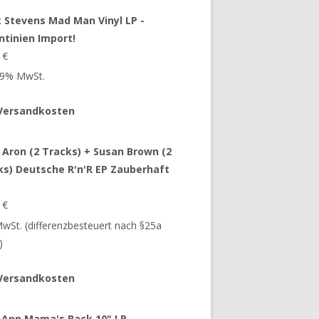
 Stevens Mad Man Vinyl LP -
ntinien Import!
9
€
 19% MwSt.
Versandkosten
 Aron (2 Tracks) + Susan Brown (2
ks) Deutsche R'n'R EP Zauberhaft
9
€
 MwSt. (differenzbesteuert nach §25a
)
Versandkosten
 Ann Mama's Back 10" LP