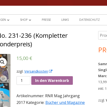
der
NGEN
SHOP
PRESSE
LINKS
DATENSCHUTZ
D
DOWNLOADS
No. 231-236 (Kompletter
Such
Ha
MEIN KONTO
nach
onderpreis)
Sei
PR
WARENKORB
15,00
€
AGBS
Sammy
Singl
zzgl.
Versandkosten
In
Marc
neuem
Anzahl
In den Warenkorb
13,9
Fenster
inkl.
öffnen
Artikelnummer:
RNR Mag Jahrgang
zzgl.
2017
Kategorie:
Bücher und Magazine