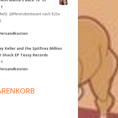
9
€
 MwSt. (differenzbesteuert nach §25a
)
Versandkosten
y Keller and the Spitfires Million
ar Shack EP Tessy Records
0
€
Versandkosten
ARENKORB