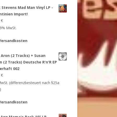
 Stevens Mad Man Vinyl LP -
ntinien Import!
9
€
 19% MwSt.
Versandkosten
 Aron (2 Tracks) + Susan
n (2 Tracks) Deutsche R'n'R EP
erhaft 002
9
€
 MwSt. (differenzbesteuert nach §25a
)
Versandkosten
 Ann Mama's Back 10" LP