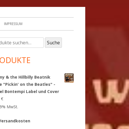
IMPRESSUM
e
upt-
Suche
:
tenleiste
ODUKTE
 & the Hillbilly Beatnik
e "Pickin' on the Beatles" -
el Bontempi Label und Cover
9
€
 19% MwSt.
Versandkosten