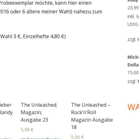
 Probeexemplar möchte, kann hier einen
23,9
2016 oder 6 ältere meiner Wahl) nahezu zum
inkl.
UStG.
ahl 3 €, Einzelhefte 4,80 €)
zzgl.
Micke
Doll
15,0
zzgl.
W
Fieber
The Unleashed;
The Unleashed –
Randy
Magazin;
Rock’n’Roll
Ausgabe 23
Magazin Ausgabe
18
5,50
€
5,50
€