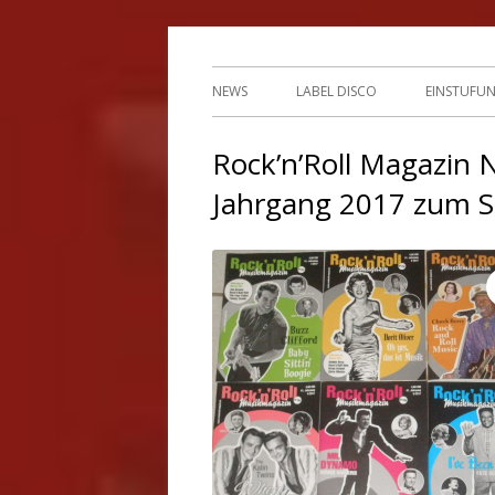
Springe
indipendent german record label & mailor
Tessy Records
zum
Primäres
NEWS
LABEL DISCO
EINSTUFU
Inhalt
Menü
2ND HAN
Rock’n’Roll Magazin 
Jahrgang 2017 zum S