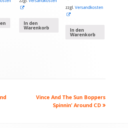
osten
zzgl.
Versandkosten
zzgl.
Versandkosten
In
In
neuem
neuem
Fenster
sen
In den
Warenkorb
Fenster
öffnen
In den
Warenkorb
öffnen
and
Nächster
Vince And The Sun Boppers
Beitrag
Spinnin’ Around CD