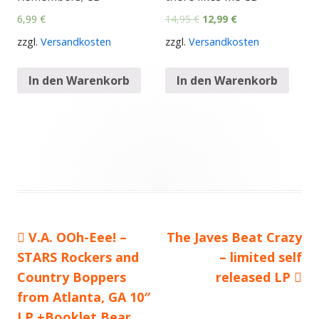
6,99
€
14,95
€
12,99
€
zzgl.
Versandkosten
zzgl.
Versandkosten
In den Warenkorb
In den Warenkorb
Vorheriger
V.A. OOh-Eee! –
Nächster
The Javes Beat Crazy
Beitragsnavigation
STARS Rockers and
Beitrag:
Beitrag
– limited self
Country Boppers
released LP
from Atlanta, GA 10″
LP +Booklet Bear