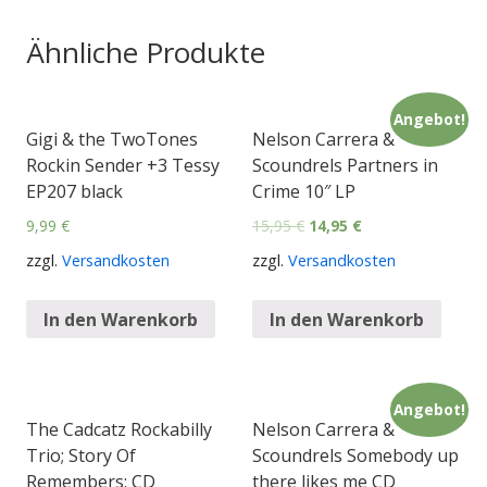
Ähnliche Produkte
Angebot!
Gigi & the TwoTones
Nelson Carrera &
Rockin Sender +3 Tessy
Scoundrels Partners in
EP207 black
Crime 10″ LP
9,99
€
15,95
€
14,95
€
zzgl.
Versandkosten
zzgl.
Versandkosten
In den Warenkorb
In den Warenkorb
Angebot!
The Cadcatz Rockabilly
Nelson Carrera &
Trio; Story Of
Scoundrels Somebody up
Remembers; CD
there likes me CD