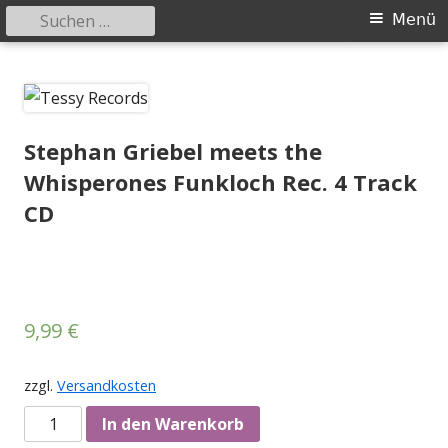
Suchen
Primäres
Menü
nach:
Menü
Springe
Tessy Records
indipendent german record label & mailorder
zum
Inhalt
Stephan Griebel meets the
Whisperones Funkloch Rec. 4 Track
CD
9,99
€
zzgl.
Versandkosten
Anzahl
In den Warenkorb