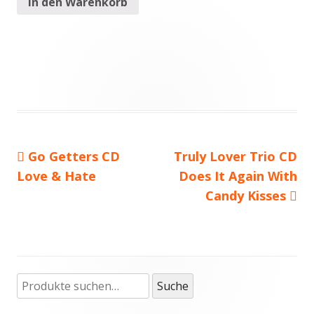
In den Warenkorb
Vorheriger
Go Getters CD
Nächster
Truly Lover Trio CD
Beitragsnavigation
Love & Hate
Beitrag:
Beitrag
Does It Again With
Candy Kisses
Suche
Haupt-
Suche
nach: