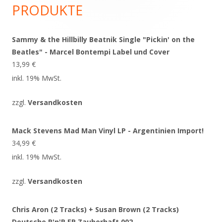
Seitenleiste
PRODUKTE
Sammy & the Hillbilly Beatnik Single "Pickin' on the
Beatles" - Marcel Bontempi Label und Cover
13,99
€
inkl. 19% MwSt.
zzgl.
Versandkosten
Mack Stevens Mad Man Vinyl LP - Argentinien Import!
34,99
€
inkl. 19% MwSt.
zzgl.
Versandkosten
Chris Aron (2 Tracks) + Susan Brown (2 Tracks)
Deutsche R'n'R EP Zauberhaft 002