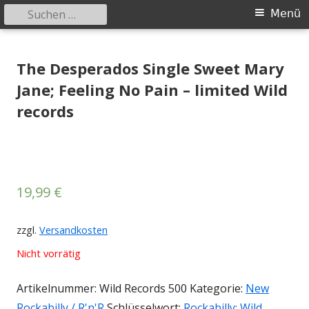
Suchen
Primäres
Menü
nach:
Menü
Springe
Tessy Records
indipendent german record label & mailorder
zum
The Desperados Single Sweet Mary
Inhalt
Jane; Feeling No Pain – limited Wild
records
19,99
€
zzgl.
Versandkosten
Nicht vorrätig
Artikelnummer:
Wild Records 500
Kategorie:
New
Rockabilly / R'n'R
Schlüsselwort:
Rockabilly; Wild