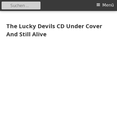
Suchen
Primäres
Menü
nach:
Menü
Springe
Tessy Records
indipendent german record label & mailorder
zum
The Lucky Devils CD Under Cover
Inhalt
And Still Alive