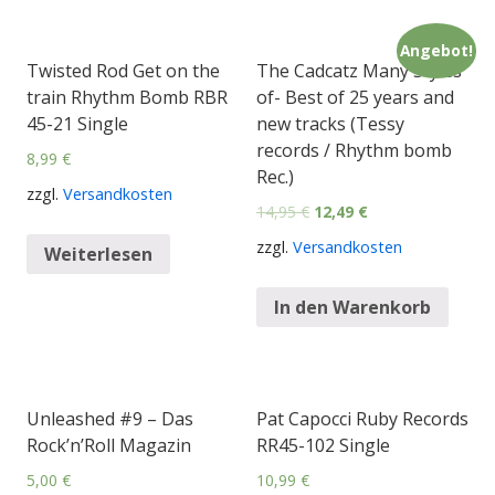
Angebot!
Twisted Rod Get on the
The Cadcatz Many Styles
train Rhythm Bomb RBR
of- Best of 25 years and
45-21 Single
new tracks (Tessy
records / Rhythm bomb
8,99
€
Rec.)
zzgl.
Versandkosten
14,95
€
12,49
€
zzgl.
Versandkosten
Weiterlesen
In den Warenkorb
Unleashed #9 – Das
Pat Capocci Ruby Records
Rock’n’Roll Magazin
RR45-102 Single
5,00
€
10,99
€