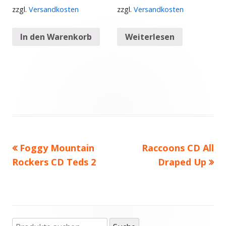
zzgl.
Versandkosten
zzgl.
Versandkosten
In den Warenkorb
Weiterlesen
Vorheriger
Foggy Mountain
Nächster
Raccoons CD All
Beitragsnavigation
Rockers CD Teds 2
Beitrag:
Beitrag
Draped Up
Suche