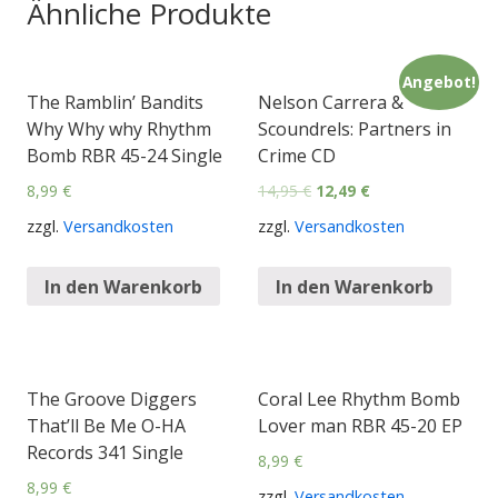
Ähnliche Produkte
Angebot!
The Ramblin’ Bandits
Nelson Carrera &
Why Why why Rhythm
Scoundrels: Partners in
Bomb RBR 45-24 Single
Crime CD
8,99
€
14,95
€
12,49
€
zzgl.
Versandkosten
zzgl.
Versandkosten
In den Warenkorb
In den Warenkorb
The Groove Diggers
Coral Lee Rhythm Bomb
That’ll Be Me O-HA
Lover man RBR 45-20 EP
Records 341 Single
8,99
€
8,99
€
zzgl.
Versandkosten