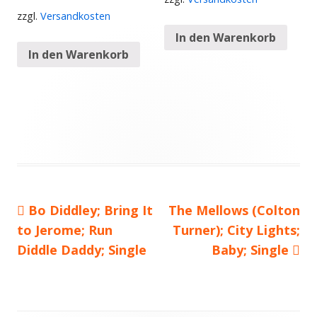
zzgl.
Versandkosten
In den Warenkorb
In den Warenkorb
Vorheriger
Bo Diddley; Bring It
Nächster
The Mellows (Colton
Beitragsnavigation
to Jerome; Run
Beitrag:
Beitrag
Turner); City Lights;
Diddle Daddy; Single
Baby; Single