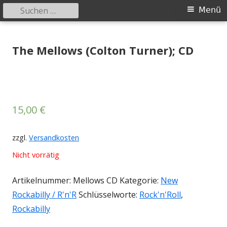
Suchen
Primäres
Menü
nach:
Menü
Springe
Tessy Records
indipendent german record label & mailorder
zum
The Mellows (Colton Turner); CD
Inhalt
15,00
€
zzgl.
Versandkosten
Nicht vorrätig
Artikelnummer:
Mellows CD
Kategorie:
New
Rockabilly / R'n'R
Schlüsselworte:
Rock'n'Roll
,
Rockabilly