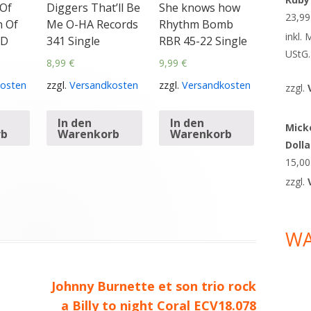
 Of
Diggers That’ll Be
She knows how
23,9
n Of
Me O-HA Records
Rhythm Bomb
inkl.
CD
341 Single
RBR 45-22 Single
UStG.
8,99
€
9,99
€
osten
zzgl.
Versandkosten
zzgl.
Versandkosten
zzgl.
In den
In den
Micke
rb
Warenkorb
Warenkorb
Doll
15,0
zzgl.
W
Nächster
Johnny Burnette et son trio rock
Beitrag
a Billy to night Coral ECV18.078