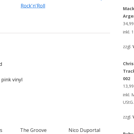
Rock'n'Roll
Mack
Arge
34,9
inkl.
zzgl.
d
Chris
Trac
002
pink vinyl
13,9
inkl.
UStG.
zzgl.
s
The Groove
Nico Duportal
Ruby