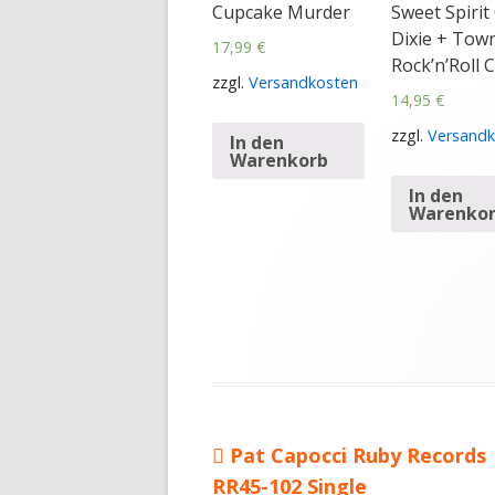
Cupcake Murder
Sweet Spirit
Dixie + Tow
17,99
€
Rock’n’Roll 
zzgl.
Versandkosten
14,95
€
zzgl.
Versandk
In den
Warenkorb
In den
Warenko
Vorheriger
Pat Capocci Ruby Records
Beitragsnavigation
RR45-102 Single
Beitrag: