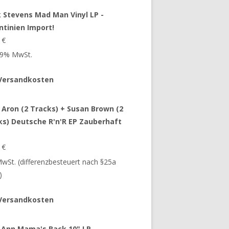
 Stevens Mad Man Vinyl LP -
ntinien Import!
9
€
 19% MwSt.
Versandkosten
 Aron (2 Tracks) + Susan Brown (2
ks) Deutsche R'n'R EP Zauberhaft
9
€
 MwSt. (differenzbesteuert nach §25a
)
Versandkosten
 Ann Mama's Back 10" LP