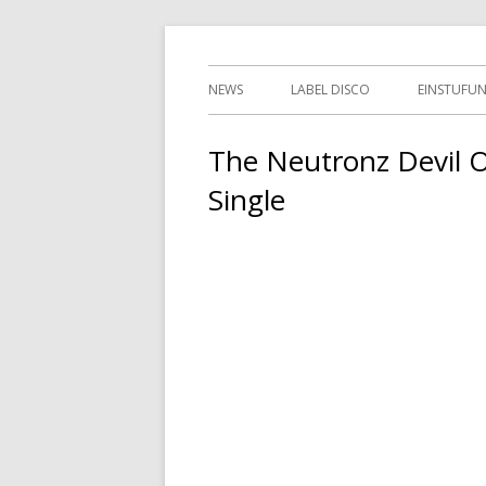
Springe
indipendent german record label & mailor
Tessy Records
zum
Primäres
NEWS
LABEL DISCO
EINSTUFU
Inhalt
Menü
2ND HAN
The Neutronz Devil 
Single