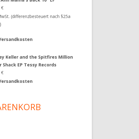
9
€
 MwSt. (differenzbesteuert nach §25a
)
Versandkosten
y Keller and the Spitfires Million
ar Shack EP Tessy Records
0
€
Versandkosten
ARENKORB