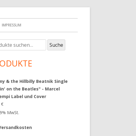
IMPRESSUM
e
upt-
Suche
:
tenleiste
ODUKTE
 & the Hillbilly Beatnik Single
in' on the Beatles" - Marcel
empi Label und Cover
9
€
 19% MwSt.
Versandkosten