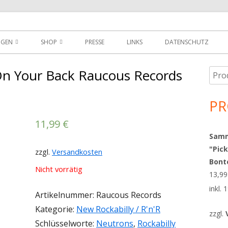
der
NGEN
SHOP
PRESSE
LINKS
DATENSCHUTZ
D
DOWNLOADS
On Your Back Raucous Records
Such
Ha
MEIN KONTO
nach
Sei
PR
WARENKORB
11,99
€
AGBS
Sammy
"Pick
zzgl.
Versandkosten
Bont
Nicht vorrätig
13,9
inkl.
Artikelnummer:
Raucous Records
Kategorie:
New Rockabilly / R'n'R
zzgl.
Schlüsselworte:
Neutrons
,
Rockabilly