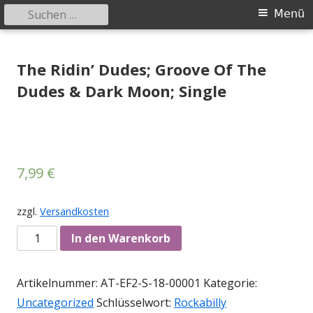
Suchen
Primäres
Menü
nach:
Menü
Springe
Tessy Records
indipendent german record label & mailorder
zum
The Ridin’ Dudes; Groove Of The
Inhalt
Dudes & Dark Moon; Single
7,99
€
zzgl.
Versandkosten
Anzahl
In den Warenkorb
Artikelnummer:
AT-EF2-S-18-00001
Kategorie:
Uncategorized
Schlüsselwort:
Rockabilly