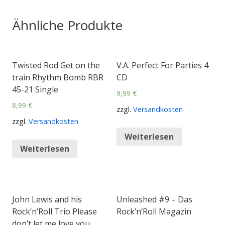
Ähnliche Produkte
Twisted Rod Get on the
V.A. Perfect For Parties 4
train Rhythm Bomb RBR
CD
45-21 Single
9,99
€
8,99
€
zzgl.
Versandkosten
zzgl.
Versandkosten
Weiterlesen
Weiterlesen
John Lewis and his
Unleashed #9 – Das
Rock’n’Roll Trio Please
Rock’n’Roll Magazin
don’t let me love you