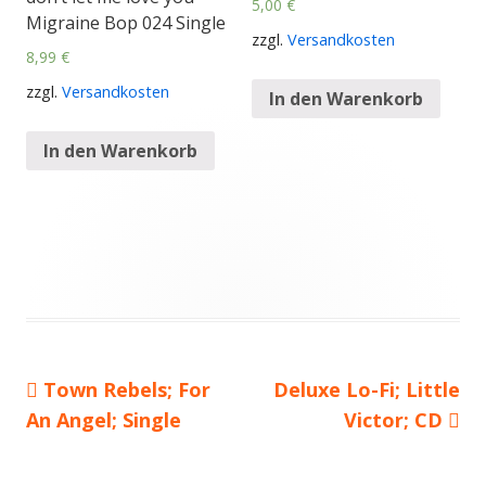
5,00
€
Migraine Bop 024 Single
zzgl.
Versandkosten
8,99
€
zzgl.
Versandkosten
In den Warenkorb
In den Warenkorb
Vorheriger
Town Rebels; For
Nächster
Deluxe Lo-Fi; Little
Beitragsnavigation
An Angel; Single
Beitrag:
Beitrag
Victor; CD