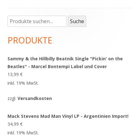
Suche
Haupt-
Suche
nach:
Seitenleiste
PRODUKTE
Sammy & the Hillbilly Beatnik Single "Pickin' on the
Beatles" - Marcel Bontempi Label und Cover
13,99
€
inkl. 19% MwSt.
zzgl.
Versandkosten
Mack Stevens Mad Man Vinyl LP - Argentinien Import!
34,99
€
inkl. 19% MwSt.