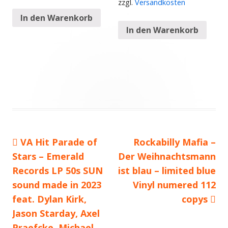
zzgl.
Versandkosten
In den Warenkorb
In den Warenkorb
Vorheriger
VA Hit Parade of
Nächster
Rockabilly Mafia –
Beitragsnavigation
Stars – Emerald
Beitrag:
Der Weihnachtsmann
Beitrag
Records LP 50s SUN
ist blau – limited blue
sound made in 2023
Vinyl numered 112
feat. Dylan Kirk,
copys
Jason Starday, Axel
Praefcke. Michael