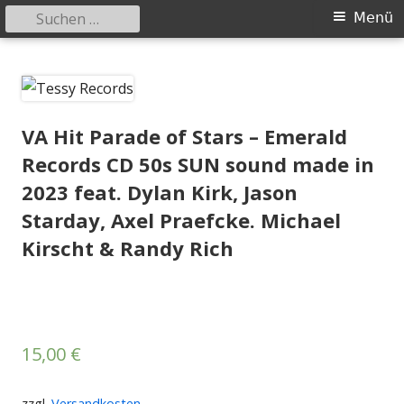
Suchen
Primäres
Menü
nach:
Menü
Springe
Tessy Records
indipendent german record label & mailorder
zum
Inhalt
VA Hit Parade of Stars – Emerald
Records CD 50s SUN sound made in
2023 feat. Dylan Kirk, Jason
Starday, Axel Praefcke. Michael
Kirscht & Randy Rich
15,00
€
zzgl.
Versandkosten