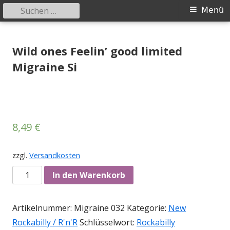
Suchen
Primäres
Menü
nach:
Menü
Springe
Tessy Records
indipendent german record label & mailorder
zum
Wild ones Feelin’ good limited
Inhalt
Migraine Si
8,49
€
zzgl.
Versandkosten
Anzahl
In den Warenkorb
Artikelnummer:
Migraine 032
Kategorie:
New
Rockabilly / R'n'R
Schlüsselwort:
Rockabilly