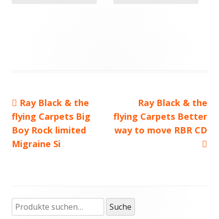
Vorheriger
Ray Black & the
Nächster
Ray Black & the
Beitragsnavigation
flying Carpets Big
Beitrag:
flying Carpets Better
Beitrag
Boy Rock limited
way to move RBR CD
Migraine Si
Suche
Haupt-
Suche
nach: