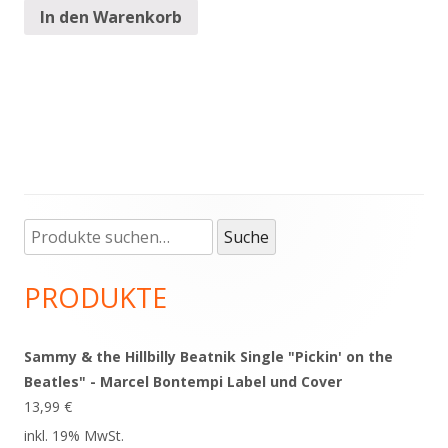
In den Warenkorb
Suche
Haupt-
Suche
nach:
Seitenleiste
PRODUKTE
Sammy & the Hillbilly Beatnik Single "Pickin' on the
Beatles" - Marcel Bontempi Label und Cover
13,99
€
inkl. 19% MwSt.