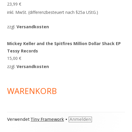
23,99
€
inkl. MwSt. (differenzbesteuert nach §25a UStG.)
zzgl.
Versandkosten
Mickey Keller and the Spitfires Million Dollar Shack EP
Tessy Records
15,00
€
zzgl.
Versandkosten
WARENKORB
Footer
Verwendet
Tiny Framework
•
Anmelden
Inhalt