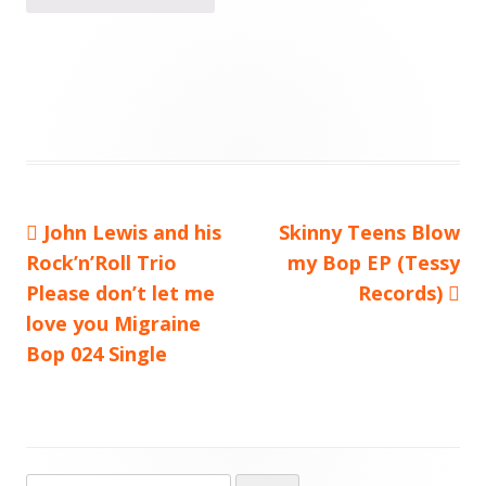
Vorheriger
John Lewis and his
Nächster
Skinny Teens Blow
Beitragsnavigation
Rock’n’Roll Trio
Beitrag:
Beitrag
my Bop EP (Tessy
Please don’t let me
Records)
love you Migraine
Bop 024 Single