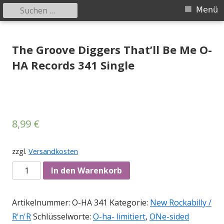
Suchen
Primäres
Menü
nach:
Menü
Springe
Tessy Records
indipendent german record label & mailorder
zum
The Groove Diggers That’ll Be Me O-
Inhalt
HA Records 341 Single
8,99
€
zzgl.
Versandkosten
Anzahl
In den Warenkorb
Artikelnummer:
O-HA 341
Kategorie:
New Rockabilly /
R'n'R
Schlüsselworte:
O-ha- limitiert
,
ONe-sided