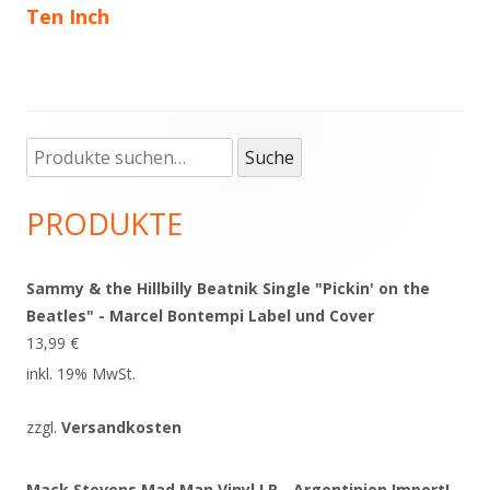
Ten Inch
Suche
Haupt-
Suche
nach:
Seitenleiste
PRODUKTE
Sammy & the Hillbilly Beatnik Single "Pickin' on the
Beatles" - Marcel Bontempi Label und Cover
13,99
€
inkl. 19% MwSt.
zzgl.
Versandkosten
Mack Stevens Mad Man Vinyl LP - Argentinien Import!