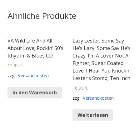
Ähnliche Produkte
VA Wild Life And All
Lazy Lester; Some Say
About Love; Rockin’ 50’s
He’s Lazy, Some Say He’s
Rhythm & Blues CD
Crazy; I’m A Lover Not A
Fighter; Sugar Coated
12,95
€
Love; I Hear You Knockin’
zzgl.
Versandkosten
Lester’s Stomp; Ten Inch
16,99
€
In den Warenkorb
zzgl.
Versandkosten
Weiterlesen