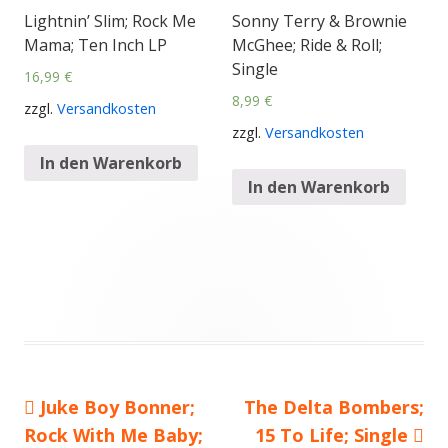
Lightnin’ Slim; Rock Me
Sonny Terry & Brownie
Mama; Ten Inch LP
McGhee; Ride & Roll;
Single
16,99
€
8,99
€
zzgl.
Versandkosten
zzgl.
Versandkosten
In den Warenkorb
In den Warenkorb
Vorheriger
Juke Boy Bonner;
Nächster
The Delta Bombers;
Beitragsnavigation
Rock With Me Baby;
Beitrag:
Beitrag
15 To Life; Single