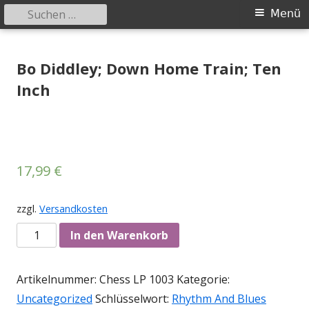
Suchen
Primäres
Menü
nach:
Menü
Springe
Tessy Records
indipendent german record label & mailorder
zum
Bo Diddley; Down Home Train; Ten
Inhalt
Inch
17,99
€
zzgl.
Versandkosten
Anzahl
In den Warenkorb
Artikelnummer:
Chess LP 1003
Kategorie:
Uncategorized
Schlüsselwort:
Rhythm And Blues