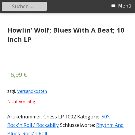
Suchen
Primäres
Menü
nach:
Menü
Springe
Tessy Records
indipendent german record label & mailorder
zum
Howlin’ Wolf; Blues With A Beat; 10
Inhalt
Inch LP
16,99
€
zzgl.
Versandkosten
Nicht vorrätig
Artikelnummer:
Chess LP 1002
Kategorie:
50's
Rock'n'Roll / Rockabilly
Schlüsselworte:
Rhythm And
Blues
,
Rock'n'Roll