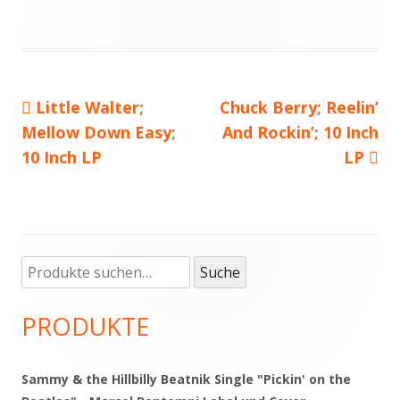
Vorheriger
Little Walter;
Nächster
Chuck Berry; Reelin’
Beitragsnavigation
Mellow Down Easy;
Beitrag:
Beitrag
And Rockin’; 10 Inch
10 Inch LP
LP
Suche
Haupt-
Suche
nach:
Seitenleiste
PRODUKTE
Sammy & the Hillbilly Beatnik Single "Pickin' on the