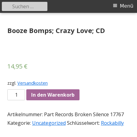
Suchen
Primäres
Menü
nach:
Menü
Springe
Tessy Records
indipendent german record label & mailorder
zum
Booze Bomps; Crazy Love; CD
Inhalt
14,95
€
zzgl.
Versandkosten
Anzahl
In den Warenkorb
Artikelnummer:
Part Records Broken Silence 17767
Kategorie:
Uncategorized
Schlüsselwort:
Rockabilly