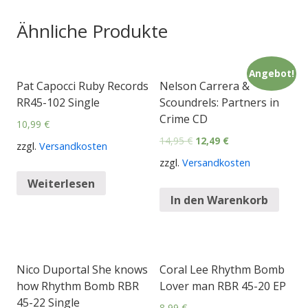
Ähnliche Produkte
Angebot!
Pat Capocci Ruby Records
Nelson Carrera &
RR45-102 Single
Scoundrels: Partners in
Crime CD
10,99
€
14,95
€
12,49
€
zzgl.
Versandkosten
zzgl.
Versandkosten
Weiterlesen
In den Warenkorb
Nico Duportal She knows
Coral Lee Rhythm Bomb
how Rhythm Bomb RBR
Lover man RBR 45-20 EP
45-22 Single
8,99
€