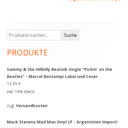
Suche
Haupt-
Suche
nach:
Seitenleiste
PRODUKTE
Sammy & the Hillbilly Beatnik Single "Pickin' on the
Beatles" - Marcel Bontempi Label und Cover
13,99
€
inkl. 19% MwSt.
zzgl.
Versandkosten
Mack Stevens Mad Man Vinyl LP - Argentinien Import!