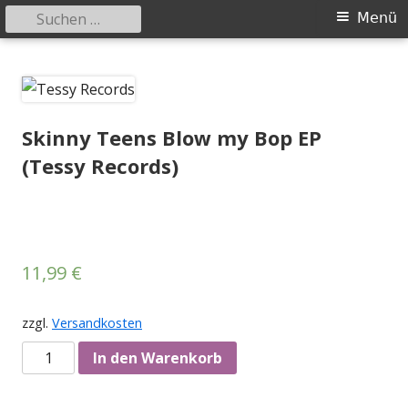
Suchen
Primäres
Menü
nach:
Menü
Springe
Tessy Records
indipendent german record label & mailorder
zum
Inhalt
Skinny Teens Blow my Bop EP
(Tessy Records)
11,99
€
zzgl.
Versandkosten
Anzahl
In den Warenkorb