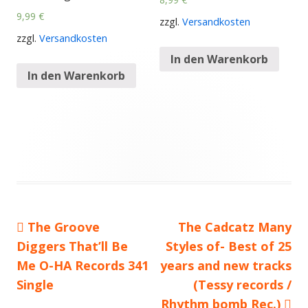
9,99
€
zzgl.
Versandkosten
zzgl.
Versandkosten
In den Warenkorb
In den Warenkorb
Vorheriger
The Groove
Nächster
The Cadcatz Many
Beitragsnavigation
Diggers That’ll Be
Beitrag:
Styles of- Best of 25
Beitrag
Me O-HA Records 341
years and new tracks
Single
(Tessy records /
Rhythm bomb Rec.)