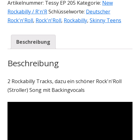
Artikelnummer:
Tessy EP 205
Kategorie:
New
Rockabilly / R'n'R
Schlüsselworte:
Deutscher
Rock'n'Roll
,
Rock'n'Roll
,
Rockabilly
,
Skinny Teens
Beschreibung
Beschreibung
2 Rockabilly Tracks, dazu ein schöner Rock'n'Roll
(Stroller) Song mit Backingvocals