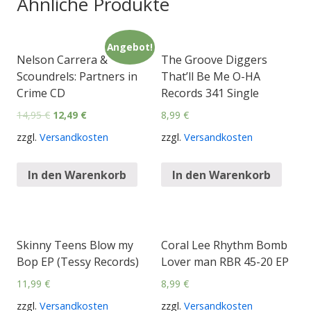
Ähnliche Produkte
Angebot!
Nelson Carrera &
The Groove Diggers
Scoundrels: Partners in
That’ll Be Me O-HA
Crime CD
Records 341 Single
14,95
€
12,49
€
8,99
€
zzgl.
Versandkosten
zzgl.
Versandkosten
In den Warenkorb
In den Warenkorb
Skinny Teens Blow my
Coral Lee Rhythm Bomb
Bop EP (Tessy Records)
Lover man RBR 45-20 EP
11,99
€
8,99
€
zzgl.
Versandkosten
zzgl.
Versandkosten