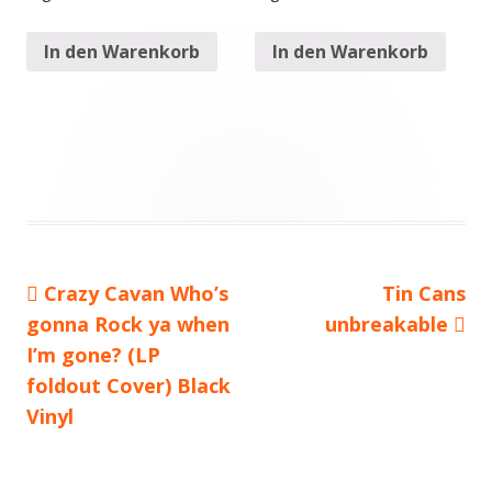
In den Warenkorb
In den Warenkorb
Vorheriger
Crazy Cavan Who’s
Nächster
Tin Cans
Beitragsnavigation
gonna Rock ya when
Beitrag:
unbreakable
Beitrag
I’m gone? (LP
foldout Cover) Black
Vinyl