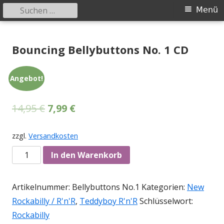
Suchen
Primäres
Menü
nach:
Menü
Springe
Tessy Records
indipendent german record label & mailorder
zum
Bouncing Bellybuttons No. 1 CD
Inhalt
Angebot!
14,95
€
7,99
€
zzgl.
Versandkosten
Anzahl
In den Warenkorb
Artikelnummer:
Bellybuttons No.1
Kategorien:
New
Rockabilly / R'n'R
,
Teddyboy R'n'R
Schlüsselwort:
Rockabilly