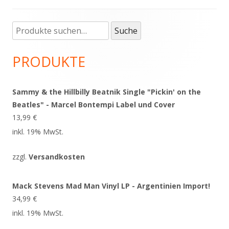
Suche
Haupt-
Suche
nach:
Seitenleiste
PRODUKTE
Sammy & the Hillbilly Beatnik Single "Pickin' on the
Beatles" - Marcel Bontempi Label und Cover
13,99
€
inkl. 19% MwSt.
zzgl.
Versandkosten
Mack Stevens Mad Man Vinyl LP - Argentinien Import!
34,99
€
inkl. 19% MwSt.