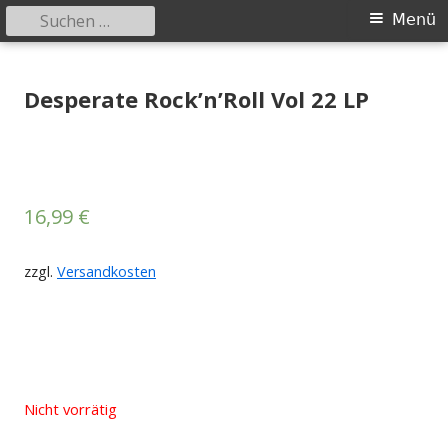
Suchen
Primäres
Menü
nach:
Menü
Springe
Tessy Records
indipendent german record label & mailorder
zum
Desperate Rock’n’Roll Vol 22 LP
Inhalt
16,99
€
zzgl.
Versandkosten
Nicht vorrätig