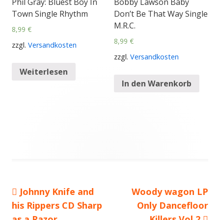
Phil Gray: Bluest Boy In
Bobby Lawson Baby
Town Single Rhythm
Don’t Be That Way Single
M.R.C.
8,99
€
8,99
€
zzgl.
Versandkosten
zzgl.
Versandkosten
Weiterlesen
In den Warenkorb
Vorheriger
Johnny Knife and
Nächster
Woody wagon LP
Beitragsnavigation
his Rippers CD Sharp
Beitrag:
Beitrag
Only Dancefloor
as a Razor
Killers Vol 2