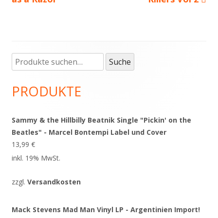
Suche
Haupt-
Suche
nach:
Seitenleiste
PRODUKTE
Sammy & the Hillbilly Beatnik Single "Pickin' on the
Beatles" - Marcel Bontempi Label und Cover
13,99
€
inkl. 19% MwSt.
zzgl.
Versandkosten
Mack Stevens Mad Man Vinyl LP - Argentinien Import!