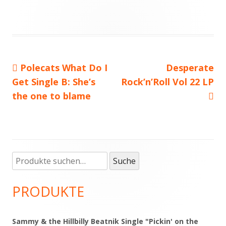
Vorheriger
Polecats What Do I
Nächster
Desperate
Beitragsnavigation
Get Single B: She’s
Beitrag:
Rock’n’Roll Vol 22 LP
Beitrag
the one to blame
Suche
Haupt-
Suche
nach:
Seitenleiste
PRODUKTE
Sammy & the Hillbilly Beatnik Single "Pickin' on the