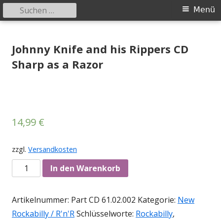
Suchen
Primäres
Menü
nach:
Menü
Springe
Tessy Records
indipendent german record label & mailorder
zum
Johnny Knife and his Rippers CD
Inhalt
Sharp as a Razor
14,99
€
zzgl.
Versandkosten
Anzahl
In den Warenkorb
Artikelnummer:
Part CD 61.02.002
Kategorie:
New
Rockabilly / R'n'R
Schlüsselworte:
Rockabilly
,