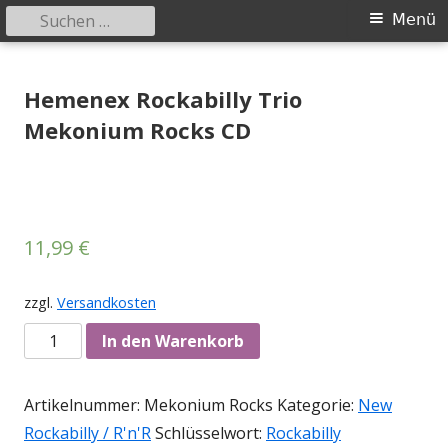
Suchen
Primäres
Menü
nach:
Menü
Springe
Tessy Records
indipendent german record label & mailorder
zum
Hemenex Rockabilly Trio
Inhalt
Mekonium Rocks CD
11,99
€
zzgl.
Versandkosten
Anzahl
In den Warenkorb
Artikelnummer:
Mekonium Rocks
Kategorie:
New
Rockabilly / R'n'R
Schlüsselwort:
Rockabilly