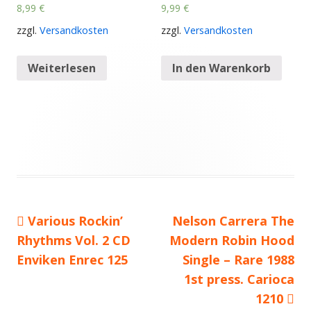
8,99
€
9,99
€
zzgl.
Versandkosten
zzgl.
Versandkosten
Weiterlesen
In den Warenkorb
Vorheriger
Various Rockin’
Nächster
Nelson Carrera The
Beitragsnavigation
Rhythms Vol. 2 CD
Beitrag:
Modern Robin Hood
Beitrag
Enviken Enrec 125
Single – Rare 1988
1st press. Carioca
1210