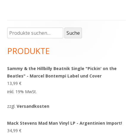
Suche
Haupt-
Suche
nach:
Seitenleiste
PRODUKTE
Sammy & the Hillbilly Beatnik Single "Pickin' on the
Beatles" - Marcel Bontempi Label und Cover
13,99
€
inkl. 19% MwSt.
zzgl.
Versandkosten
Mack Stevens Mad Man Vinyl LP - Argentinien Import!
34,99
€