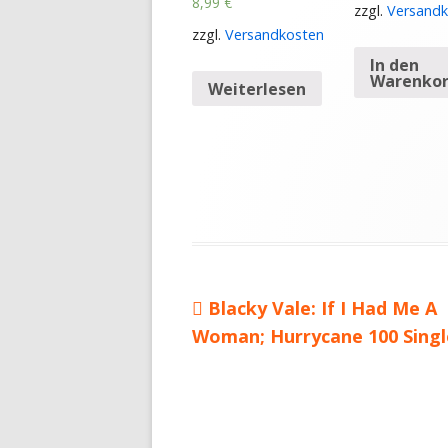
8,99
€
zzgl.
Versandk
zzgl.
Versandkosten
In den
Warenko
Weiterlesen
Vorheriger
Blacky Vale: If I Had Me A
Beitragsnavigation
Woman; Hurrycane 100 Singl
Beitrag: