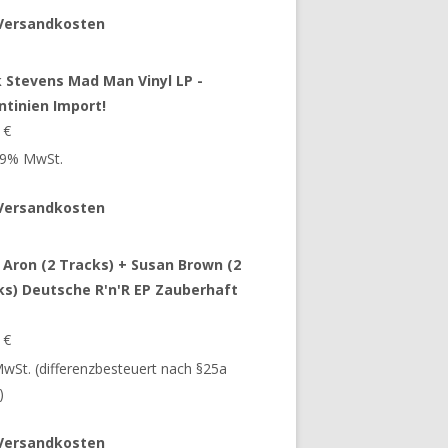
Versandkosten
 Stevens Mad Man Vinyl LP -
ntinien Import!
9
€
 19% MwSt.
Versandkosten
 Aron (2 Tracks) + Susan Brown (2
ks) Deutsche R'n'R EP Zauberhaft
9
€
 MwSt. (differenzbesteuert nach §25a
)
Versandkosten