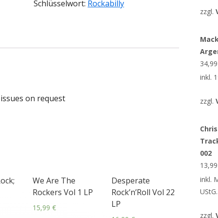
Schlüsselwort:
Rockabilly
zzgl.
Mack
Arge
34,9
inkl.
eissues on request
zzgl.
Chris
Trac
002
13,9
inkl.
Rock;
We Are The
Desperate
UStG.
Rockers Vol 1 LP
Rock’n’Roll Vol 22
LP
15,99
€
zzgl.