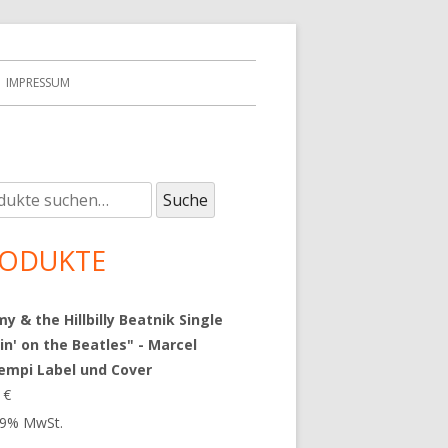
IMPRESSUM
e
upt-
Suche
:
tenleiste
ODUKTE
 & the Hillbilly Beatnik Single
in' on the Beatles" - Marcel
empi Label und Cover
9
€
 19% MwSt.