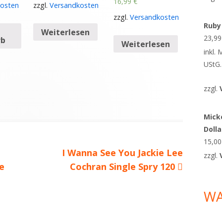
16,99
€
osten
zzgl.
Versandkosten
zzgl.
Versandkosten
Ruby
Weiterlesen
23,9
rb
Weiterlesen
inkl.
UStG.
zzgl.
Micke
Doll
15,0
Nächster
I Wanna See You Jackie Lee
zzgl.
e
Beitrag
Cochran Single Spry 120
W