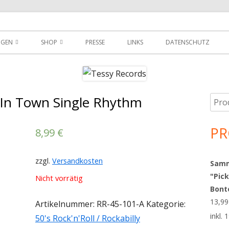
der
NGEN
SHOP
PRESSE
LINKS
DATENSCHUTZ
D
DOWNLOADS
MEIN KONTO
y In Town Single Rhythm
Such
Ha
WARENKORB
nach
Sei
PR
AGBS
8,99
€
zzgl.
Versandkosten
Sammy
"Pick
Nicht vorrätig
Bont
13,9
Artikelnummer:
RR-45-101-A
Kategorie:
inkl.
50's Rock'n'Roll / Rockabilly