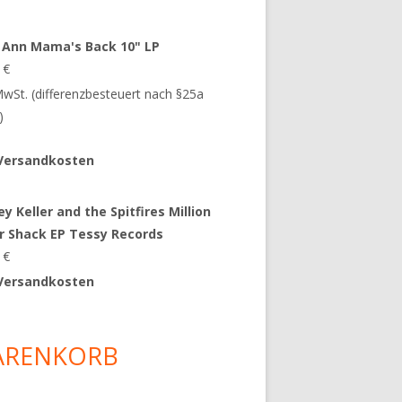
 Ann Mama's Back 10" LP
9
€
 MwSt. (differenzbesteuert nach §25a
)
Versandkosten
y Keller and the Spitfires Million
ar Shack EP Tessy Records
0
€
Versandkosten
ARENKORB