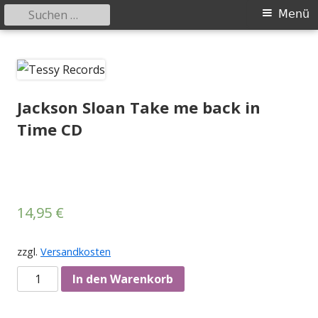
Suchen
Primäres
Menü
nach:
Menü
Springe
Tessy Records
indipendent german record label & mailorder
zum
Inhalt
Jackson Sloan Take me back in
Time CD
14,95
€
zzgl.
Versandkosten
Anzahl
In den Warenkorb