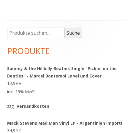
Suche
Haupt-
Suche
nach:
Seitenleiste
PRODUKTE
Sammy & the Hillbilly Beatnik Single "Pickin' on the
Beatles" - Marcel Bontempi Label und Cover
13,99
€
inkl. 19% MwSt.
zzgl.
Versandkosten
Mack Stevens Mad Man Vinyl LP - Argentinien Import!
34,99
€