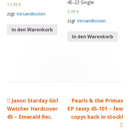
45-22 Single
17,99
€
9,99
€
zzgl.
Versandkosten
zzgl.
Versandkosten
In den Warenkorb
In den Warenkorb
Vorheriger
Jason Starday Girl
Nächster
Pearls & the Primas
Beitragsnavigation
Watcher Hardcover
Beitrag:
EP tessy 45-101 – few
Beitrag
45 – Emerald Rec.
copys back in stock!