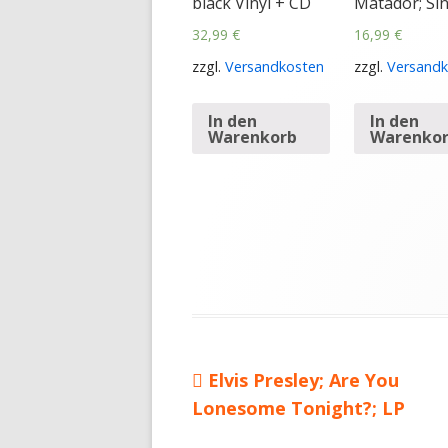
black Vinyl + CD
Matador; Sin
32,99
€
16,99
€
zzgl.
Versandkosten
zzgl.
Versandk
In den
In den
Warenkorb
Warenko
Vorheriger
Elvis Presley; Are You
Beitragsnavigation
Lonesome Tonight?; LP
Beitrag: