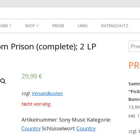
der
NGEN
SHOP
PRESSE
LINKS
DATENSCHUTZ
D
DOWNLOADS
om Prison (complete); 2 LP
Such
Ha
MEIN KONTO
nach
Sei
PR
WARENKORB
29,99
€
AGBS
Sammy
"Pick
zzgl.
Versandkosten
Bont
Nicht vorrätig
13,9
inkl.
Artikelnummer:
Sony Music
Kategorie:
Country
Schlüsselwort:
Country
zzgl.