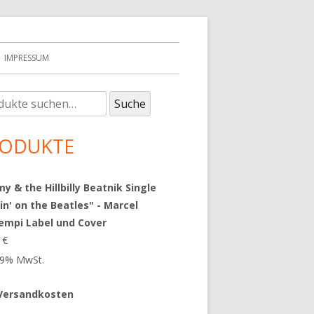
IMPRESSUM
e
upt-
Suche
:
tenleiste
ODUKTE
 & the Hillbilly Beatnik Single
in' on the Beatles" - Marcel
empi Label und Cover
9
€
 19% MwSt.
Versandkosten