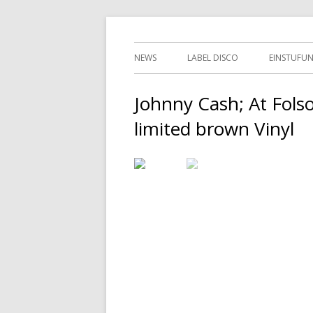
Springe
indipendent german record label & mailor
Tessy Records
zum
Primäres
NEWS
LABEL DISCO
EINSTUFU
Inhalt
Menü
2ND HAN
Johnny Cash; At Fols
limited brown Vinyl