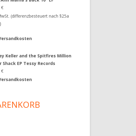
9
€
 MwSt. (differenzbesteuert nach §25a
)
Versandkosten
y Keller and the Spitfires Million
ar Shack EP Tessy Records
0
€
Versandkosten
ARENKORB