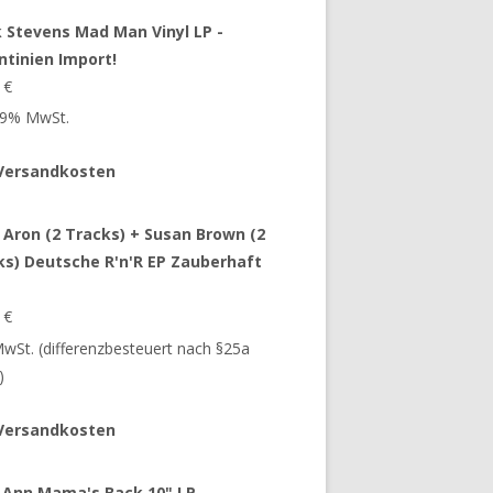
 Stevens Mad Man Vinyl LP -
ntinien Import!
9
€
 19% MwSt.
Versandkosten
 Aron (2 Tracks) + Susan Brown (2
ks) Deutsche R'n'R EP Zauberhaft
9
€
 MwSt. (differenzbesteuert nach §25a
)
Versandkosten
 Ann Mama's Back 10" LP