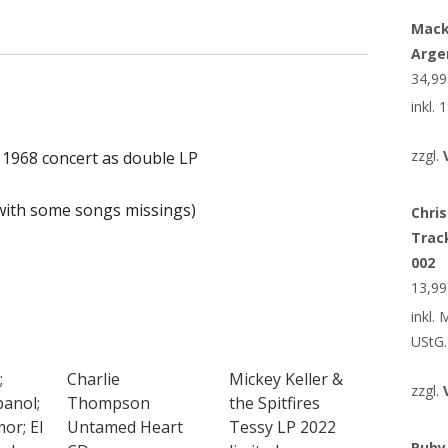
Mack
Arge
34,9
inkl.
zzgl.
 1968 concert as double LP
 with some songs missings)
Chris
Trac
002
13,9
inkl.
UStG.
;
Charlie
Mickey Keller &
zzgl.
panol;
Thompson
the Spitfires
or; El
Untamed Heart
Tessy LP 2022
Ruby