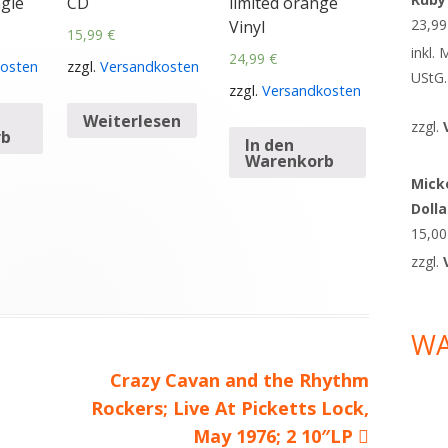
gle
CD
limited orange
23,9
Vinyl
15,99
€
inkl.
24,99
€
osten
zzgl.
Versandkosten
UStG.
zzgl.
Versandkosten
Weiterlesen
zzgl.
rb
In den
Warenkorb
Micke
Doll
15,0
zzgl.
W
Nächster
Crazy Cavan and the Rhythm
Rockers; Live At Picketts Lock,
Beitrag
May 1976; 2 10″LP