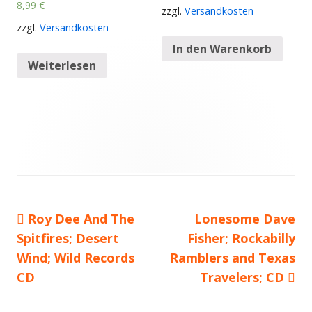
8,99
€
zzgl.
Versandkosten
zzgl.
Versandkosten
In den Warenkorb
Weiterlesen
Vorheriger
Roy Dee And The
Nächster
Lonesome Dave
Beitragsnavigation
Spitfires; Desert
Beitrag:
Fisher; Rockabilly
Beitrag
Wind; Wild Records
Ramblers and Texas
CD
Travelers; CD