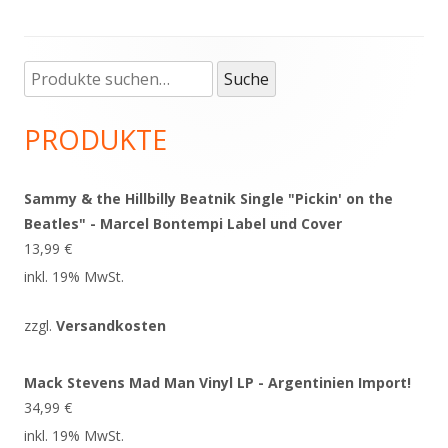
Suche
Haupt-
Suche
nach:
Seitenleiste
PRODUKTE
Sammy & the Hillbilly Beatnik Single "Pickin' on the
Beatles" - Marcel Bontempi Label und Cover
13,99
€
inkl. 19% MwSt.
zzgl.
Versandkosten
Mack Stevens Mad Man Vinyl LP - Argentinien Import!
34,99
€
inkl. 19% MwSt.