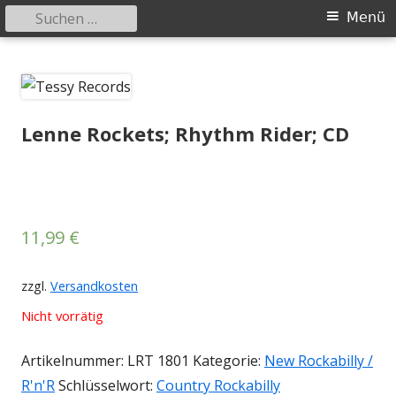
Suchen
Primäres
Menü
nach:
Menü
Springe
Tessy Records
indipendent german record label & mailorder
zum
Inhalt
Lenne Rockets; Rhythm Rider; CD
11,99
€
zzgl.
Versandkosten
Nicht vorrätig
Artikelnummer:
LRT 1801
Kategorie:
New Rockabilly /
R'n'R
Schlüsselwort:
Country Rockabilly