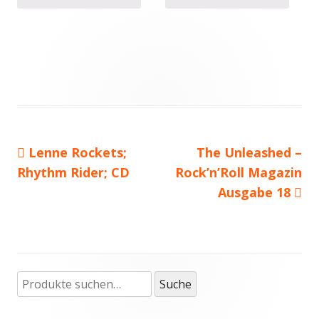
Vorheriger
Lenne Rockets;
Nächster
The Unleashed –
Beitragsnavigation
Rhythm Rider; CD
Beitrag:
Rock’n’Roll Magazin
Beitrag
Ausgabe 18
Suche
Haupt-
Suche
nach:
Seitenleiste