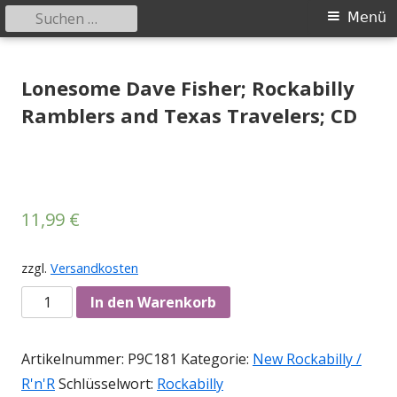
Suchen
Primäres
Menü
nach:
Menü
Springe
Tessy Records
indipendent german record label & mailorder
zum
Lonesome Dave Fisher; Rockabilly
Inhalt
Ramblers and Texas Travelers; CD
11,99
€
zzgl.
Versandkosten
Anzahl
In den Warenkorb
Artikelnummer:
P9C181
Kategorie:
New Rockabilly /
R'n'R
Schlüsselwort:
Rockabilly