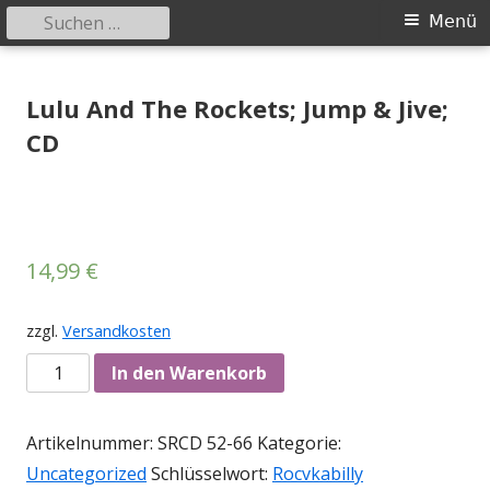
Suchen
Primäres
Menü
nach:
Menü
Springe
Tessy Records
indipendent german record label & mailorder
zum
Lulu And The Rockets; Jump & Jive;
Inhalt
CD
14,99
€
zzgl.
Versandkosten
Anzahl
In den Warenkorb
Artikelnummer:
SRCD 52-66
Kategorie:
Uncategorized
Schlüsselwort:
Rocvkabilly