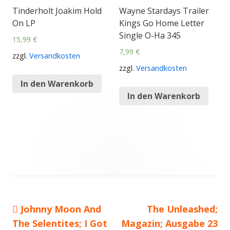
Tinderholt Joakim Hold
Wayne Stardays Trailer
On LP
Kings Go Home Letter
Single O-Ha 345
15,99
€
7,99
€
zzgl.
Versandkosten
zzgl.
Versandkosten
In den Warenkorb
In den Warenkorb
Vorheriger
Johnny Moon And
Nächster
The Unleashed;
Beitragsnavigation
The Selentites; I Got
Beitrag:
Magazin; Ausgabe 23
Beitrag