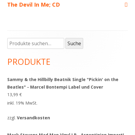
The Devil In Me; CD
Suche
Haupt-
Suche
nach:
Seitenleiste
PRODUKTE
Sammy & the Hillbilly Beatnik Single "Pickin' on the
Beatles" - Marcel Bontempi Label und Cover
13,99
€
inkl. 19% MwSt.
zzgl.
Versandkosten
Mack Stevens Mad Man Vinyl LP - Argentinien Import!