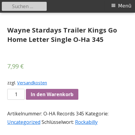
Suchen
Primäres
Menü
nach:
Menü
Springe
Tessy Records
indipendent german record label & mailorder
zum
Wayne Stardays Trailer Kings Go
Inhalt
Home Letter Single O-Ha 345
7,99
€
zzgl.
Versandkosten
Anzahl
In den Warenkorb
Artikelnummer:
O-HA Records 345
Kategorie:
Uncategorized
Schlüsselwort:
Rockabilly