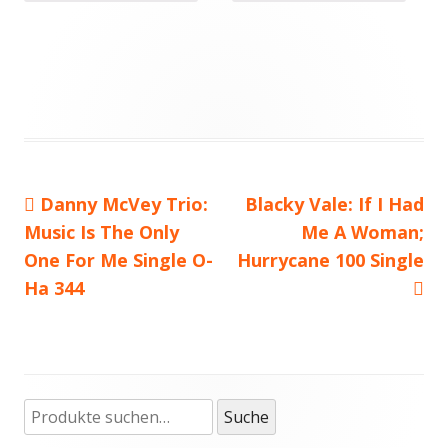
Vorheriger
Danny McVey Trio:
Nächster
Blacky Vale: If I Had
Beitragsnavigation
Music Is The Only
Beitrag:
Beitrag
Me A Woman;
One For Me Single O-
Hurrycane 100 Single
Ha 344
Suche
Haupt-
Suche
nach: