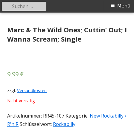
Suchen
Primäres
Menü
nach:
Menü
Springe
Tessy Records
indipendent german record label & mailorder
zum
Marc & The Wild Ones; Cuttin’ Out; I
Inhalt
Wanna Scream; Single
9,99
€
zzgl.
Versandkosten
Nicht vorrätig
Artikelnummer:
RR45-107
Kategorie:
New Rockabilly /
R'n'R
Schlüsselwort:
Rockabilly