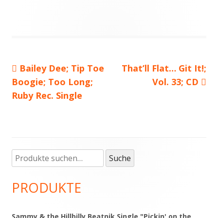
Vorheriger
Bailey Dee; Tip Toe
Nächster
That’ll Flat… Git It!;
Beitragsnavigation
Boogie; Too Long;
Beitrag:
Beitrag
Vol. 33; CD
Ruby Rec. Single
Suche
Haupt-
Suche
nach:
Seitenleiste
PRODUKTE
Sammy & the Hillbilly Beatnik Single "Pickin' on the